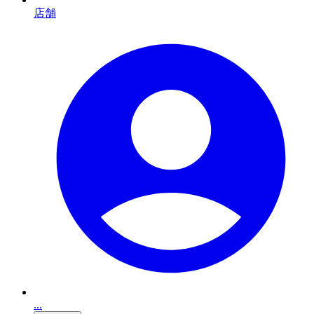
店舗
...