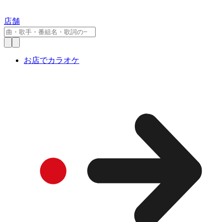
店舗
お店でカラオケ