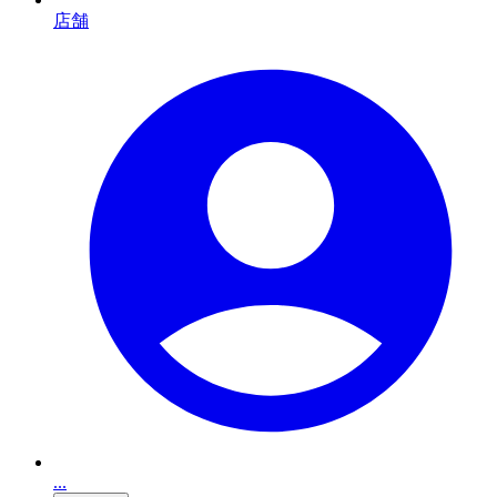
店舗
...