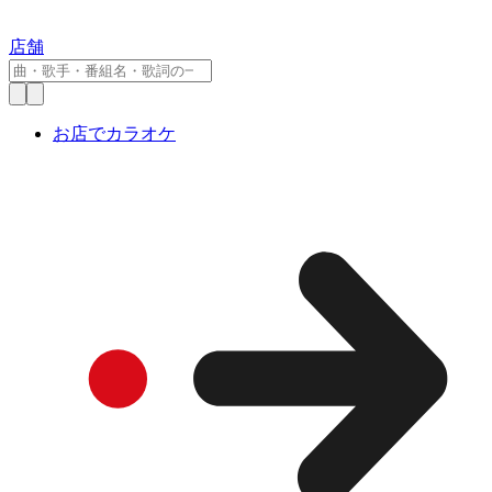
店舗
お店でカラオケ