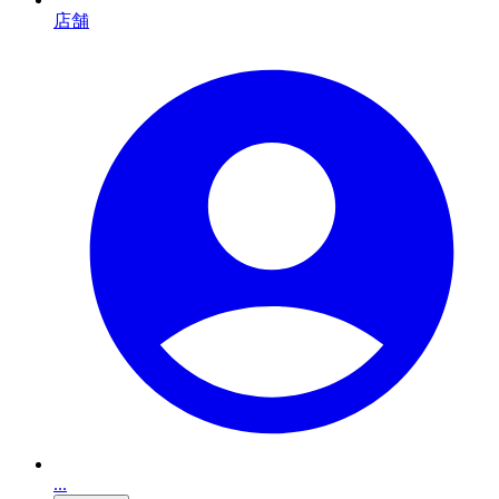
店舗
...