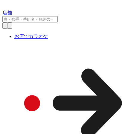
店舗
お店でカラオケ