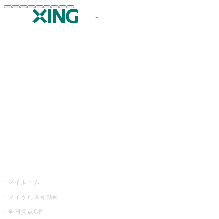
JOYSOUND.comトップ
カラオケ楽曲・歌詞検索
カラオケ店舗検索
全国カラオケ大会
イベント・キャンペーン
うたスキ
マイルーム
マイうたスキ動画
全国採点GP