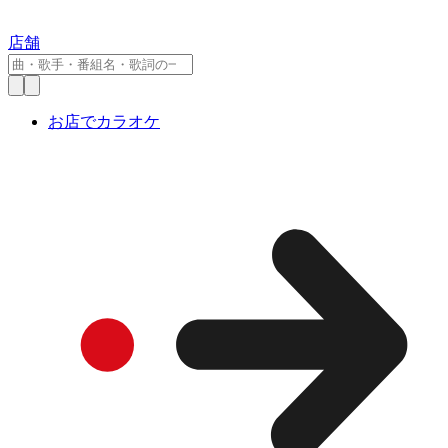
店舗
お店でカラオケ