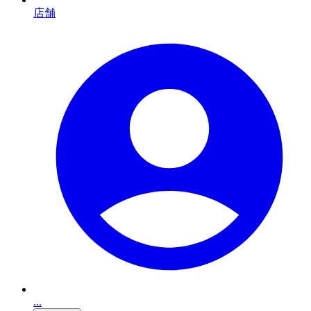
店舗
...