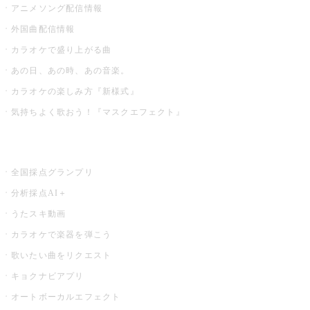
アニメソング配信情報
外国曲配信情報
カラオケで盛り上がる曲
あの日、あの時、あの音楽。
カラオケの楽しみ方『新様式』
気持ちよく歌おう！『マスクエフェクト』
お店でもっと楽しむ
全国採点グランプリ
分析採点AI＋
うたスキ動画
カラオケで楽器を弾こう
歌いたい曲をリクエスト
キョクナビアプリ
オートボーカルエフェクト