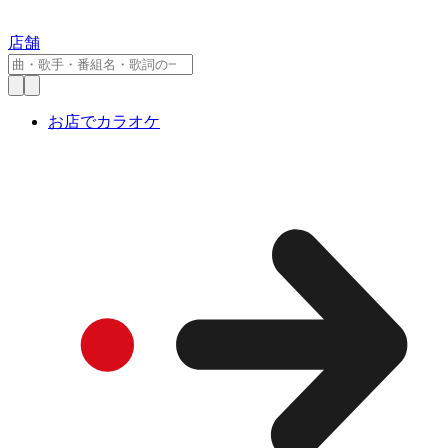
店舗
お店でカラオケ