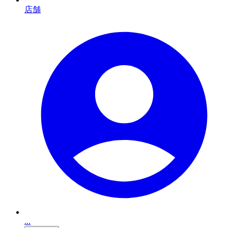
店舗
...