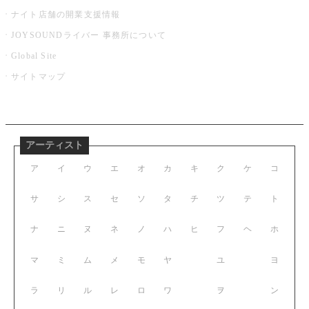
ナイト店舗の開業支援情報
JOYSOUNDライバー 事務所について
Global Site
サイトマップ
アーティスト
ア
イ
ウ
エ
オ
カ
キ
ク
ケ
コ
サ
シ
ス
セ
ソ
タ
チ
ツ
テ
ト
ナ
ニ
ヌ
ネ
ノ
ハ
ヒ
フ
ヘ
ホ
マ
ミ
ム
メ
モ
ヤ
ユ
ヨ
ラ
リ
ル
レ
ロ
ワ
ヲ
ン