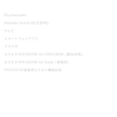
家庭用カラオケ
PlayStation®4
Nintendo Switch (任天堂HP)
テレビ
スマートフォンアプリ
ブラウザ
カラオケJOYSOUND for STREAMER（配信利用）
カラオケJOYSOUND for Steam（家庭用）
JOYSOUND家庭用カラオケ機能比較
アプリ・モバイルサービス一覧
音楽ニュース powered by ナタリー
その他