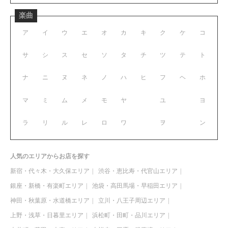
楽曲
ア
イ
ウ
エ
オ
カ
キ
ク
ケ
コ
サ
シ
ス
セ
ソ
タ
チ
ツ
テ
ト
ナ
ニ
ヌ
ネ
ノ
ハ
ヒ
フ
ヘ
ホ
マ
ミ
ム
メ
モ
ヤ
ユ
ヨ
ラ
リ
ル
レ
ロ
ワ
ヲ
ン
人気のエリアからお店を探す
新宿・代々木・大久保エリア
渋谷・恵比寿・代官山エリア
銀座・新橋・有楽町エリア
池袋・高田馬場・早稲田エリア
神田・秋葉原・水道橋エリア
立川・八王子周辺エリア
上野・浅草・日暮里エリア
浜松町・田町・品川エリア