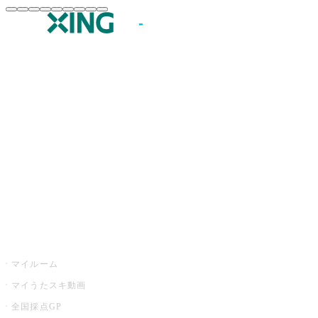
JOYSOUND.comトップ
カラオケ楽曲・歌詞検索
カラオケ店舗検索
全国カラオケ大会
イベント・キャンペーン
うたスキ
マイルーム
マイうたスキ動画
全国採点GP