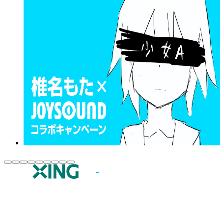
JOYSOUND.comトップ
カラオケ楽曲・歌詞検索