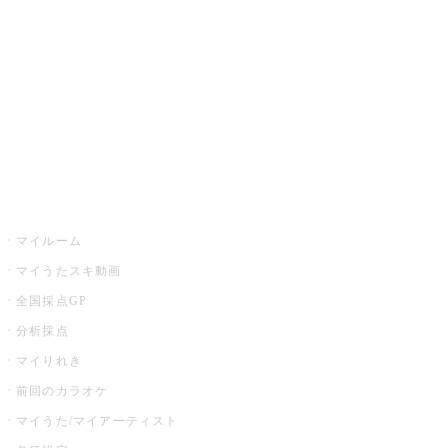
カラオケ店舗検索
全国カラオケ大会
イベント・キャンペーン
うたスキ
マイルーム
マイうたスキ動画
全国採点GP
分析採点
マイりれき
前回のカラオケ
マイうた/マイアーティスト