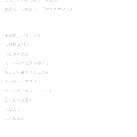
気持ちよく歌おう！『マスクエフェクト』
お店でもっと楽しむ
全国採点グランプリ
分析採点AI＋
うたスキ動画
カラオケで楽器を弾こう
歌いたい曲をリクエスト
キョクナビアプリ
オートボーカルエフェクト
あなたの最適キー
サビカラ
JOYKIDS
X PARK