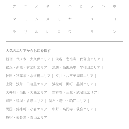
ナ
ニ
ヌ
ネ
ノ
ハ
ヒ
フ
ヘ
ホ
マ
ミ
ム
メ
モ
ヤ
ユ
ヨ
ラ
リ
ル
レ
ロ
ワ
ヲ
ン
人気のエリアからお店を探す
新宿・代々木・大久保エリア
渋谷・恵比寿・代官山エリア
銀座・新橋・有楽町エリア
池袋・高田馬場・早稲田エリア
神田・秋葉原・水道橋エリア
立川・八王子周辺エリア
上野・浅草・日暮里エリア
浜松町・田町・品川エリア
大井町・蒲田・大森エリア
吉祥寺・三鷹・武蔵境エリア
町田・稲城・多摩エリア
調布・府中・狛江エリア
両国・錦糸町・小岩エリア
中野・高円寺・荻窪エリア
原宿・表参道・青山エリア