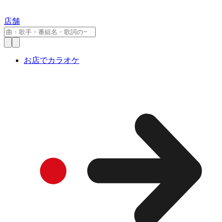
店舗
お店でカラオケ