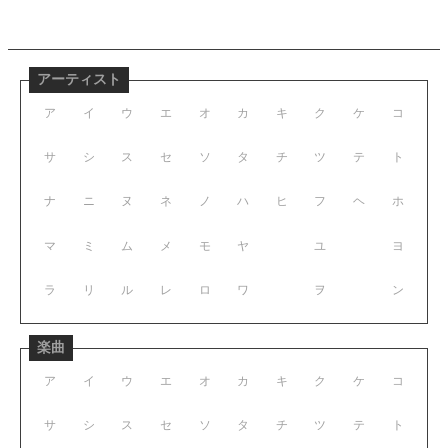
アーティスト
ア
イ
ウ
エ
オ
カ
キ
ク
ケ
コ
サ
シ
ス
セ
ソ
タ
チ
ツ
テ
ト
ナ
ニ
ヌ
ネ
ノ
ハ
ヒ
フ
ヘ
ホ
マ
ミ
ム
メ
モ
ヤ
ユ
ヨ
ラ
リ
ル
レ
ロ
ワ
ヲ
ン
楽曲
ア
イ
ウ
エ
オ
カ
キ
ク
ケ
コ
サ
シ
ス
セ
ソ
タ
チ
ツ
テ
ト