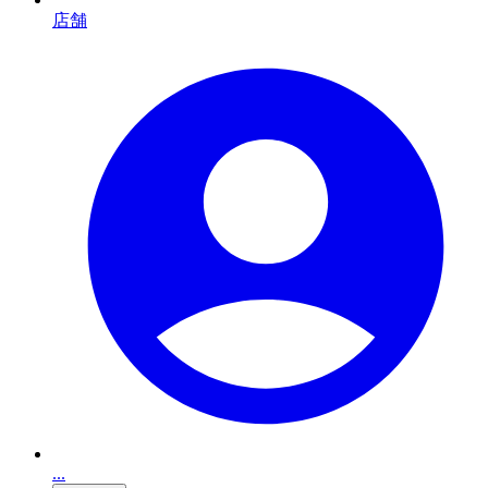
店舗
...