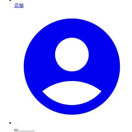
店舗
...