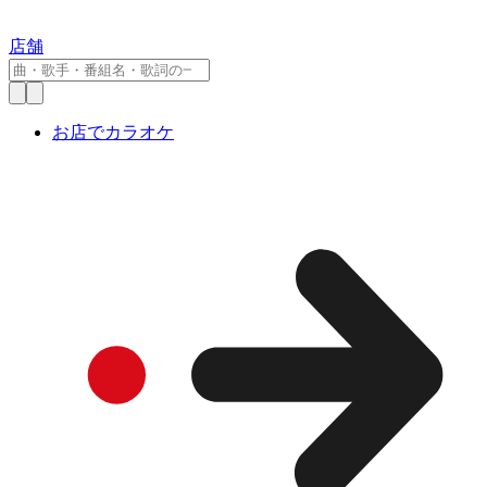
店舗
お店でカラオケ