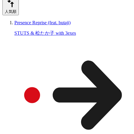
人気順
Presence Reprise (feat. butaji)
STUTS & 松たか子 with 3exes