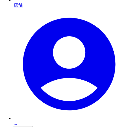
店舗
...