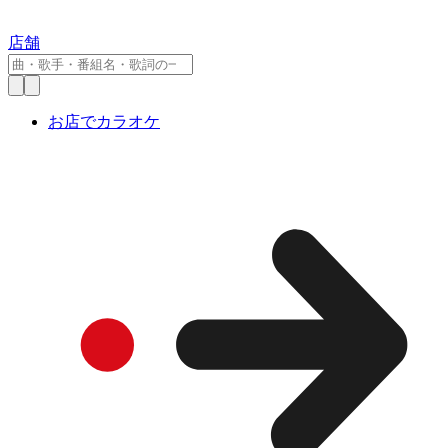
店舗
お店でカラオケ