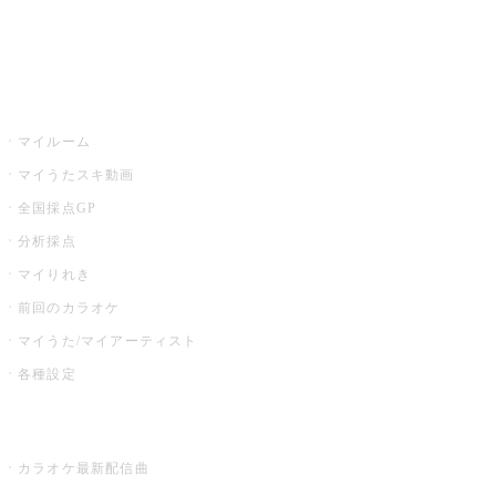
イベント・キャンペーン
うたスキ
マイルーム
マイうたスキ動画
全国採点GP
分析採点
マイりれき
前回のカラオケ
マイうた/マイアーティスト
各種設定
お店でカラオケ
カラオケ最新配信曲