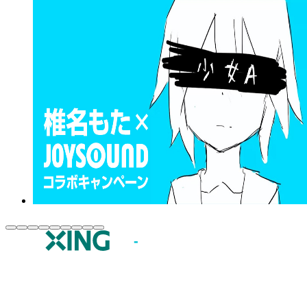
JOYSOUND.comトップ
カラオケ楽曲・歌詞検索