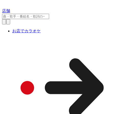
店舗
お店でカラオケ