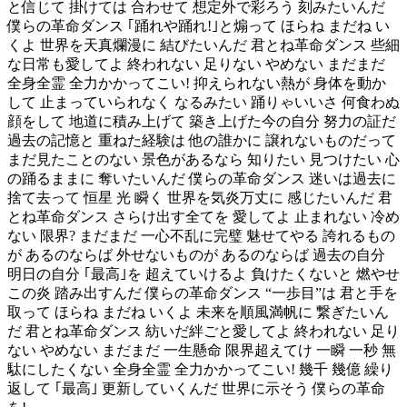
と信じて 掛けては 合わせて 想定外で彩ろう 刻みたいんだ
僕らの革命ダンス ｢踊れや踊れ!｣と煽って ほらね まだね い
くよ 世界を天真爛漫に 結びたいんだ 君とね革命ダンス 些細
な日常も愛してよ 終われない 足りない やめない まだまだ
全身全霊 全力かかってこい! 抑えられない熱が 身体を動か
して 止まっていられなく なるみたい 踊りゃいいさ 何食わぬ
顔をして 地道に積み上げて 築き上げた今の自分 努力の証だ
過去の記憶と 重ねた経験は 他の誰かに 譲れないものだって
まだ見たことのない 景色があるなら 知りたい 見つけたい 心
の踊るままに 奪いたいんだ 僕らの革命ダンス 迷いは過去に
捨て去って 恒星 光 瞬く 世界を気炎万丈に 感じたいんだ 君
とね革命ダンス さらけ出す全てを 愛してよ 止まれない 冷め
ない 限界? まだまだ 一心不乱に完璧 魅せてやる 誇れるもの
が あるのならば 外せないものが あるのならば 過去の自分
明日の自分 ｢最高｣を 超えていけるよ 負けたくないと 燃やせ
この炎 踏み出すんだ 僕らの革命ダンス “一歩目”は 君と手を
取って ほらね まだね いくよ 未来を順風満帆に 繋ぎたいん
だ 君とね革命ダンス 紡いだ絆ごと愛してよ 終われない 足り
ない やめない まだまだ 一生懸命 限界超えてけ 一瞬 一秒 無
駄にしたくない 全身全霊 全力かかってこい! 幾千 幾億 繰り
返して ｢最高｣ 更新していくんだ 世界に示そう 僕らの革命