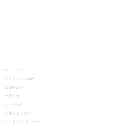
カラオケ店舗検索
全国カラオケ大会
イベント・キャンペーン
うたスキ
マイルーム
マイうたスキ動画
全国採点GP
分析採点
マイりれき
前回のカラオケ
マイうた/マイアーティスト