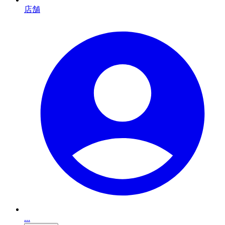
店舗
...