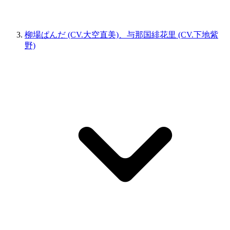
柳場ぱんだ (CV.大空直美)、与那国緋花里 (CV.下地紫
野)