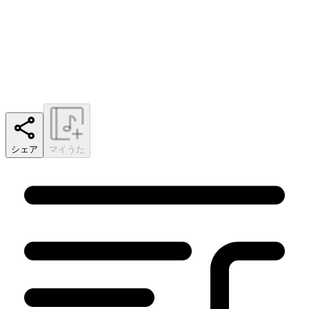
シェア
マイうた