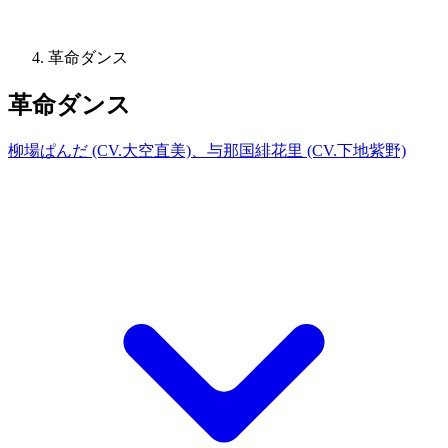
革命ダンス
革命ダンス
柳場ぱんだ (CV.大空直美)、与那国緋花里 (CV.下地紫野)