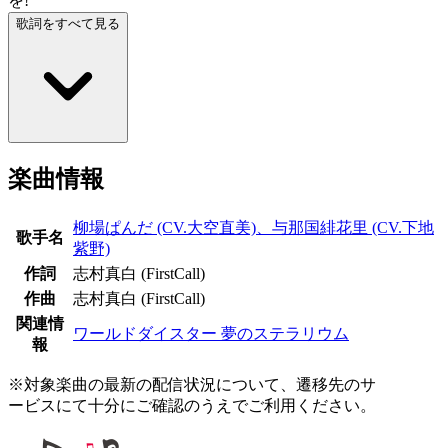
を!
歌詞をすべて見る
楽曲情報
柳場ぱんだ (CV.大空直美)、与那国緋花里 (CV.下地
歌手名
紫野)
作詞
志村真白 (FirstCall)
作曲
志村真白 (FirstCall)
関連情
ワールドダイスター 夢のステラリウム
報
※対象楽曲の最新の配信状況について、遷移先のサ
ービスにて十分にご確認のうえでご利用ください。