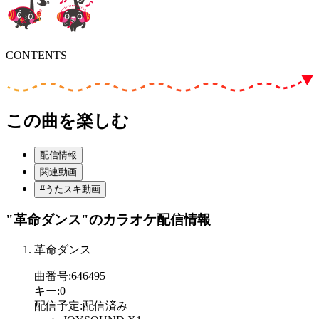
CONTENTS
この曲を楽しむ
配信情報
関連動画
#うたスキ動画
"革命ダンス"
のカラオケ配信情報
革命ダンス
曲番号
:
646495
キー
:
0
配信予定
:
配信済み