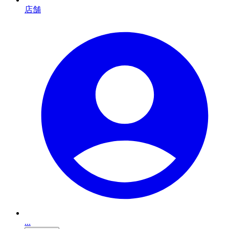
店舗
...