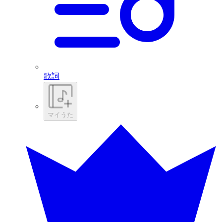
歌詞
マイうた