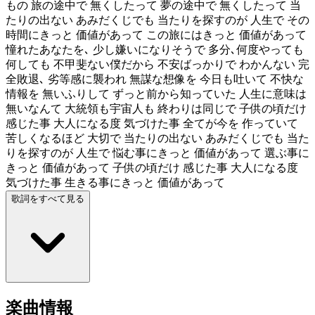
もの 旅の途中で 無くしたって 夢の途中で 無くしたって 当
たりの出ない あみだくじでも 当たりを探すのが 人生で その
時間にきっと 価値があって この旅にはきっと 価値があって
憧れたあなたを､ 少し嫌いになりそうで 多分､何度やっても
何しても 不甲斐ない僕だから 不安ばっかりで わかんない 完
全敗退､ 劣等感に襲われ 無謀な想像を 今日も吐いて 不快な
情報を 無いふりして ずっと前から知っていた 人生に意味は
無いなんて 大統領も宇宙人も 終わりは同じで 子供の頃だけ
感じた事 大人になる度 気づけた事 全てが今を 作っていて
苦しくなるほど 大切で 当たりの出ない あみだくじでも 当た
りを探すのが 人生で 悩む事にきっと 価値があって 選ぶ事に
きっと 価値があって 子供の頃だけ 感じた事 大人になる度
気づけた事 生きる事にきっと 価値があって
歌詞をすべて見る
楽曲情報