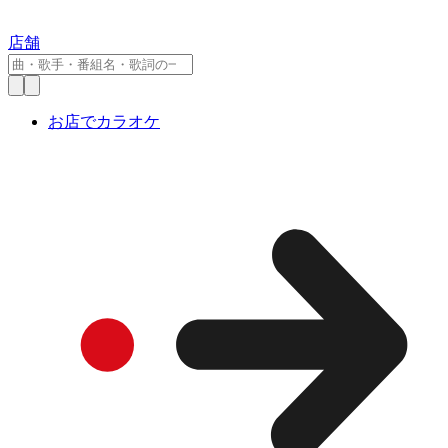
店舗
お店でカラオケ