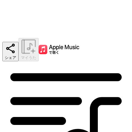
シェア
マイうた