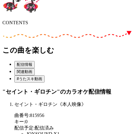
CONTENTS
この曲を楽しむ
配信情報
関連動画
#うたスキ動画
"セイント・ギロチン"
のカラオケ配信情報
セイント・ギロチン《本人映像》
曲番号
:
815956
キー
:
0
配信予定
:
配信済み
JOYSOUND X1