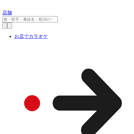
店舗
お店でカラオケ