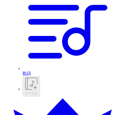
歌詞
マイうた