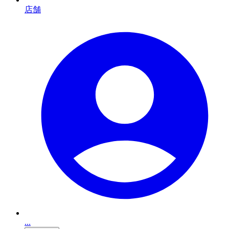
店舗
...