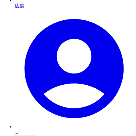
店舗
...