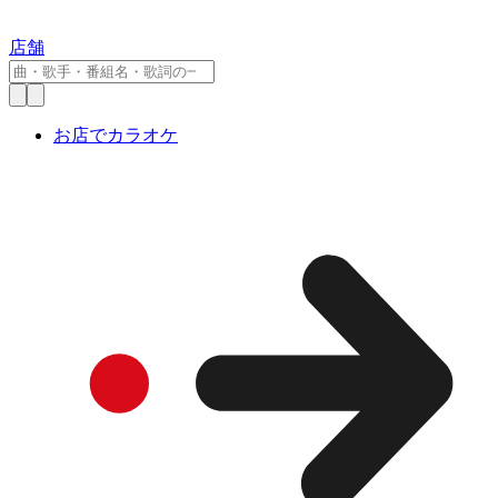
店舗
お店でカラオケ