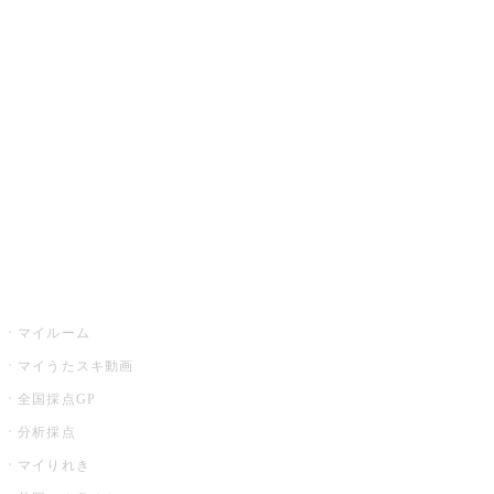
カラオケ楽曲・歌詞検索
カラオケ店舗検索
全国カラオケ大会
イベント・キャンペーン
うたスキ
マイルーム
マイうたスキ動画
全国採点GP
分析採点
マイりれき