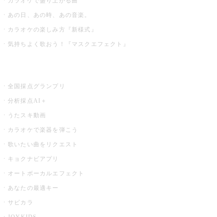
カラオケで盛り上がる曲
あの日、あの時、あの音楽。
カラオケの楽しみ方『新様式』
気持ちよく歌おう！『マスクエフェクト』
お店でもっと楽しむ
全国採点グランプリ
分析採点AI＋
うたスキ動画
カラオケで楽器を弾こう
歌いたい曲をリクエスト
キョクナビアプリ
オートボーカルエフェクト
あなたの最適キー
サビカラ
JOYKIDS