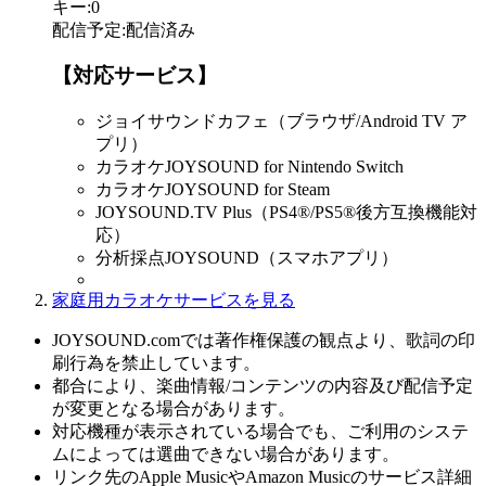
キー
:
0
配信予定
:
配信済み
【対応サービス】
ジョイサウンドカフェ（ブラウザ/Android TV ア
プリ）
カラオケJOYSOUND for Nintendo Switch
カラオケJOYSOUND for Steam
JOYSOUND.TV Plus（PS4®/PS5®後方互換機能対
応）
分析採点JOYSOUND（スマホアプリ）
家庭用カラオケサービスを見る
JOYSOUND.comでは著作権保護の観点より、歌詞の印
刷行為を禁止しています。
都合により、楽曲情報/コンテンツの内容及び配信予定
が変更となる場合があります。
対応機種が表示されている場合でも、ご利用のシステ
ムによっては選曲できない場合があります。
リンク先のApple MusicやAmazon Musicのサービス詳細