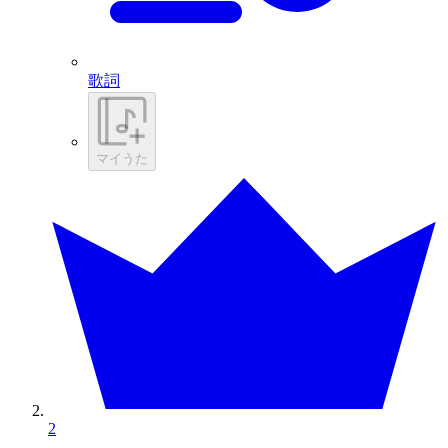
歌詞
マイうた
2