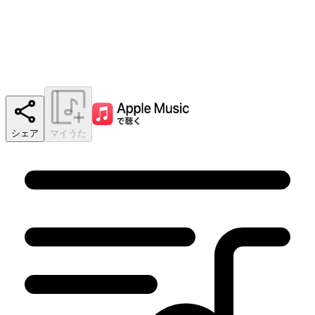
シェア
マイうた