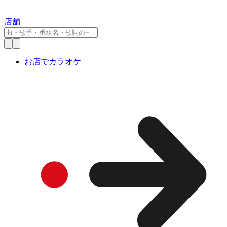
店舗
お店でカラオケ