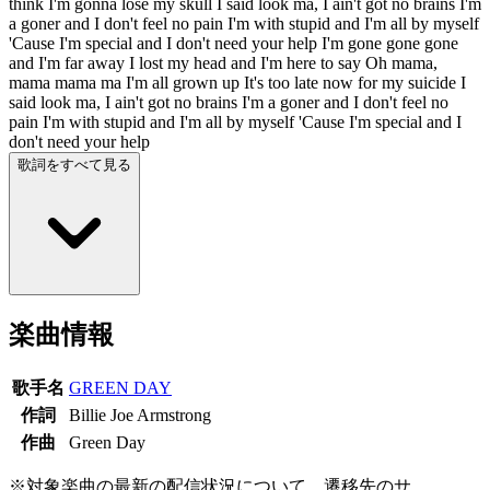
think I'm gonna lose my skull I said look ma, I ain't got no brains I'm
a goner and I don't feel no pain I'm with stupid and I'm all by myself
'Cause I'm special and I don't need your help I'm gone gone gone
and I'm far away I lost my head and I'm here to say Oh mama,
mama mama ma I'm all grown up It's too late now for my suicide I
said look ma, I ain't got no brains I'm a goner and I don't feel no
pain I'm with stupid and I'm all by myself 'Cause I'm special and I
don't need your help
歌詞をすべて見る
楽曲情報
歌手名
GREEN DAY
作詞
Billie Joe Armstrong
作曲
Green Day
※対象楽曲の最新の配信状況について、遷移先のサ