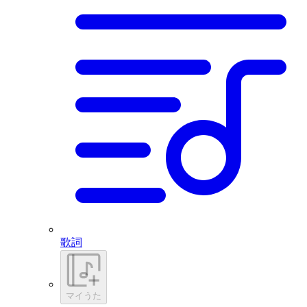
歌詞
マイうた