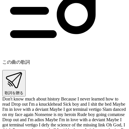
この曲の歌詞
歌詞を贈る
Don't know much about history Because I never learned how to
read Drop out I'm a knucklehead Sick boy and I shit the bed Maybe
I'm in love with a deviant Maybe I got terminal vertigo Slam danced
on my face again Nonsense is my heroin Rude boy going comatose
Drop out and I'm adios Maybe I'm in love with a deviant Maybe I
got terminal vertigo I defy the science of the missing link Oh God, I