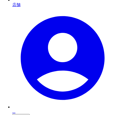
店舗
...