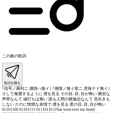
この曲の歌詞
歌詞を贈る
｢信号ノ羅列ニ 感情ハ無イ｣ ｢感情ノ無イ歌ニ 意味ナド無イ｣
そして侮蔑するように 僕を見る その目､目､目が怖い 陋劣な
声帯なんて 値打ちは無い 誰も人間の模倣品なんて 見向きも
しない だのに恍惚な表情で 僕を見る 君の目､目､目が怖い
01101100 01101111 01110110 (That went over my head)