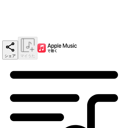
シェア
マイうた