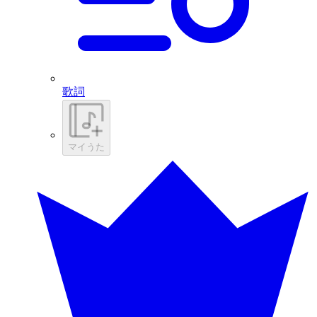
歌詞
マイうた