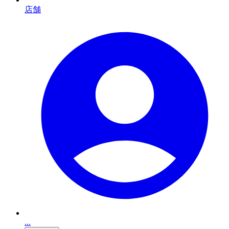
店舗
...