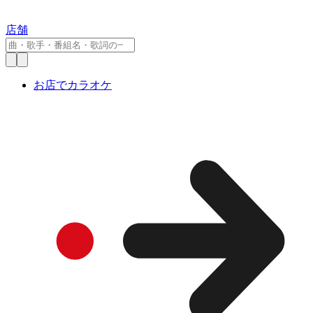
店舗
お店でカラオケ