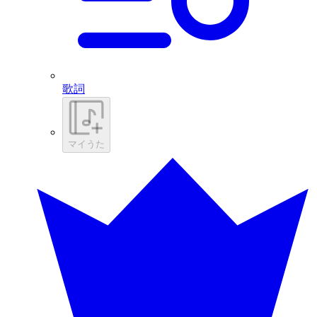
歌詞
マイうた