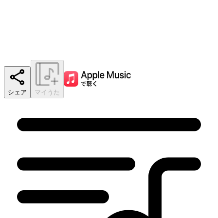
シェア
マイうた