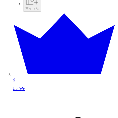
マイうた
3
いつか