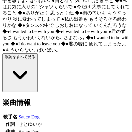
手を離すよ､ ばいばい｡ ●何となく 気づいてた きっと ◆●私
はお気に入りの Tシャツくらいで ●今だけ 大事にしてくれて
ること ◆●ありがたく 思っとくね ◆●街の匂いも もうすっ
かり 秋に変わってしまって ●私の出番も もうそろそろ終わ
りかな ◆●タンスの中で しおしおになって いくんだろうな
◆●I wanted to be with you ◆●I wanted to be with you ●君のず
るさ もうかわいくないから､ さよなら｡ ◆●I wanted to be with
you ◆●I do want to leave you ◆●君の嘘に 疲れてしまったよ
●もういらない｡ ばいばい｡
歌詞をすべて見る
楽曲情報
歌手名
Saucy Dog
作詞
せとゆいか
作曲
Saucy Dog