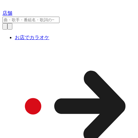
店舗
お店でカラオケ