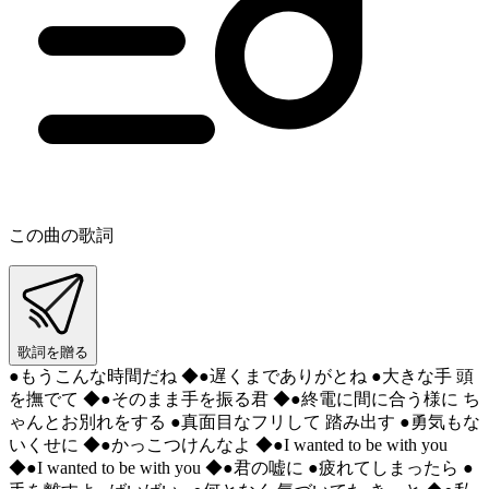
この曲の歌詞
歌詞を贈る
●もうこんな時間だね ◆●遅くまでありがとね ●大きな手 頭
を撫でて ◆●そのまま手を振る君 ◆●終電に間に合う様に ち
ゃんとお別れをする ●真面目なフリして 踏み出す ●勇気もな
いくせに ◆●かっこつけんなよ ◆●I wanted to be with you
◆●I wanted to be with you ◆●君の嘘に ●疲れてしまったら ●