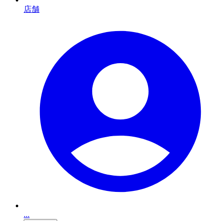
店舗
...