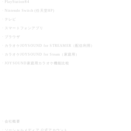
PlayStation®4
Nintendo Switch (任天堂HP)
テレビ
スマートフォンアプリ
ブラウザ
カラオケJOYSOUND for STREAMER（配信利用）
カラオケJOYSOUND for Steam（家庭用）
JOYSOUND家庭用カラオケ機能比較
アプリ・モバイルサービス一覧
音楽ニュース powered by ナタリー
その他
会社概要
ソーシャルメディア 公式アカウント