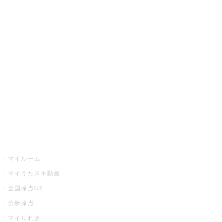
JOYSOUND.comトップ
カラオケ楽曲・歌詞検索
カラオケ店舗検索
全国カラオケ大会
イベント・キャンペーン
うたスキ
マイルーム
マイうたスキ動画
全国採点GP
分析採点
マイりれき