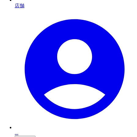
店舗
...