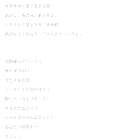
カラオケで盛り上がる曲
あの日、あの時、あの音楽。
カラオケの楽しみ方『新様式』
気持ちよく歌おう！『マスクエフェクト』
お店でもっと楽しむ
全国採点グランプリ
分析採点AI＋
うたスキ動画
カラオケで楽器を弾こう
歌いたい曲をリクエスト
キョクナビアプリ
オートボーカルエフェクト
あなたの最適キー
サビカラ