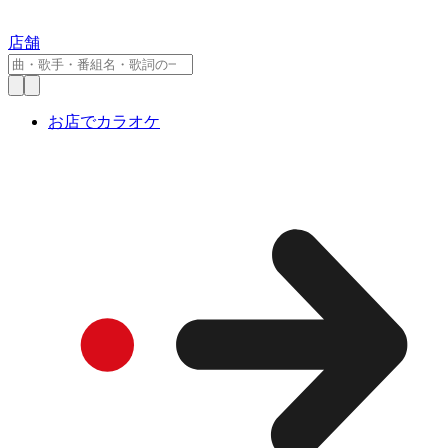
店舗
お店でカラオケ