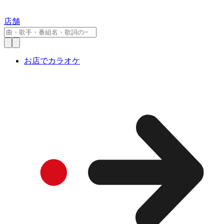
店舗
お店でカラオケ