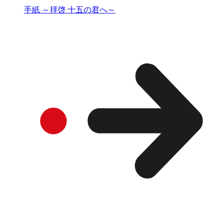
手紙 ～拝啓 十五の君へ～