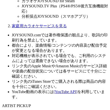
カラオケJOYSOUND for Steam
JOYSOUND.TV Plus（PS4®/PS5®後方互換機能対
応）
分析採点JOYSOUND（スマホアプリ）
家庭用カラオケサービスを見る
JOYSOUND.comでは著作権保護の観点より、歌詞の印
刷行為を禁止しています。
都合により、楽曲情報/コンテンツの内容及び配信予定
が変更となる場合があります。
対応機種が表示されている場合でも、ご利用のシステ
ムによっては選曲できない場合があります。
リンク先のApple MusicやAmazon Musicのサービス詳細
や楽曲の配信状況については各サービスにて十分にご
確認ください。
リンク先のiTunes Storeでご購入される際は商品の内容
を十分にご確認ください。
YouTube動画の表示には
[YouTube API]
を利用していま
す。
ARTIST PICKUP