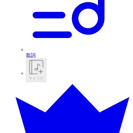
歌詞
マイうた