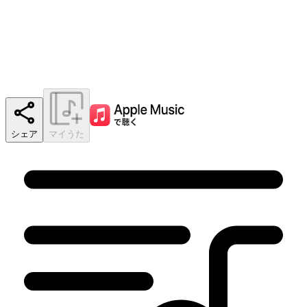
シェア
マイうた