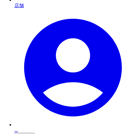
店舗
...