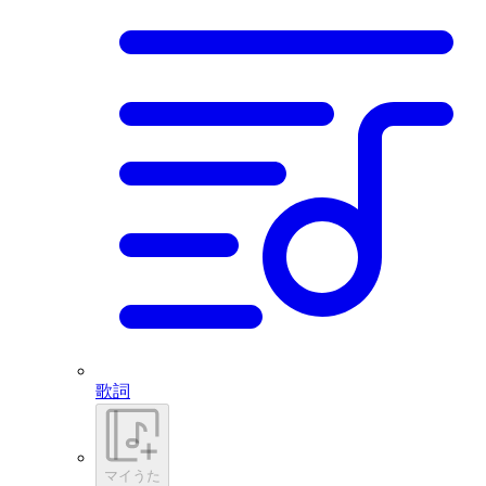
歌詞
マイうた