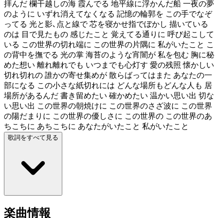
拝んだ 欄干越しの海 霞んでる 地平線に浮かんだ船 一夜の夢
のように いずれ消えてなくなる 記憶の輪郭を この手でなぞ
ってる 光と影､点と線で 芯を寝かせ指でぼかし 描いている
のは 目で見たもの 感じたこと 覚えてる通りに 呼び起こして
いる この世界の切れ端に この世界の片隅に 私がいたこと こ
の背中を撫でる 光の掌 海苔のような宵闇が 私を包む 胸に秘
めた想い 離れ離れでも いつまでも心灯す 愛の残照 懐かしい
切れ切れの 誰かの寄せ集めが 散らばってはまた あなたの一
部になる この小さな紙切れには どんな場所もどんな人も 居
場所があるんだ 書き留めたい 確かめたい 温かい思い出 切な
い思い出 この世界の朝焼けに この世界のさざ波に この世界
の陽だまりに この世界の優しさに この世界の この世界のあ
ちこちに あちこちに あなたがいたこと 私がいたこと
歌詞をすべて見る
楽曲情報