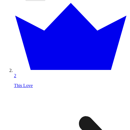
2
This Love