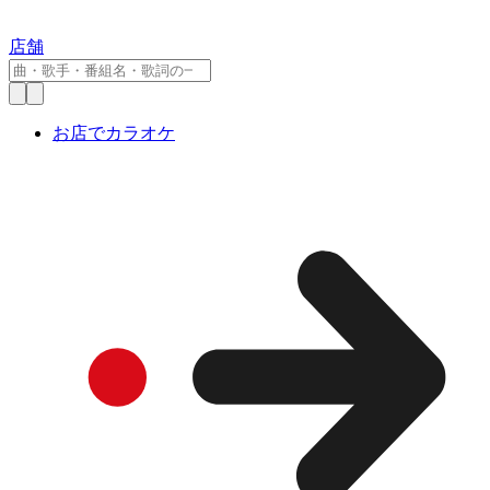
店舗
お店でカラオケ