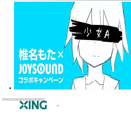
JOYSOUND.comトップ
カラオケ楽曲・歌詞検索