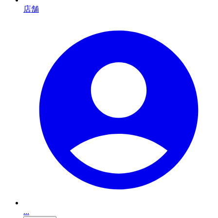
店舗
...