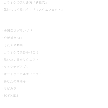
カラオケの楽しみ方『新様式』
気持ちよく歌おう！『マスクエフェクト』
お店でもっと楽しむ
全国採点グランプリ
分析採点AI＋
うたスキ動画
カラオケで楽器を弾こう
歌いたい曲をリクエスト
キョクナビアプリ
オートボーカルエフェクト
あなたの最適キー
サビカラ
JOYKIDS