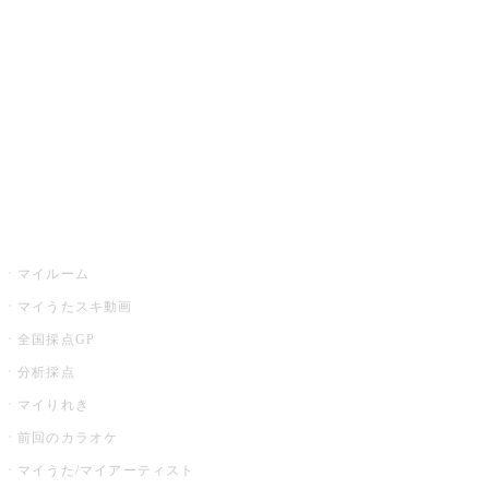
カラオケ店舗検索
全国カラオケ大会
イベント・キャンペーン
うたスキ
マイルーム
マイうたスキ動画
全国採点GP
分析採点
マイりれき
前回のカラオケ
マイうた/マイアーティスト