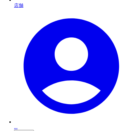
店舗
...