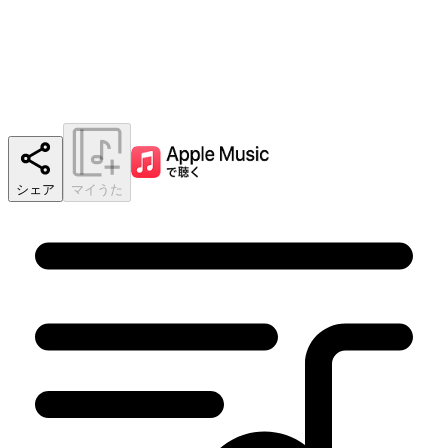
シェア
マイうた