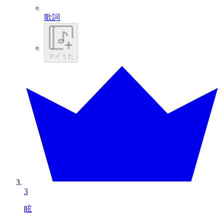
歌詞
マイうた
3
眩