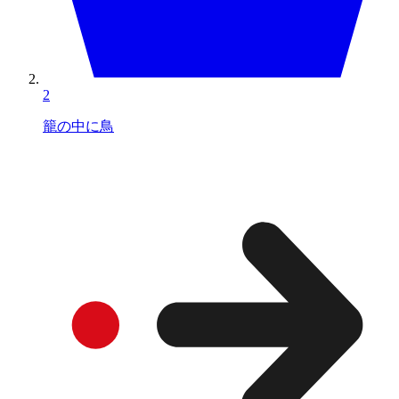
2
籠の中に鳥