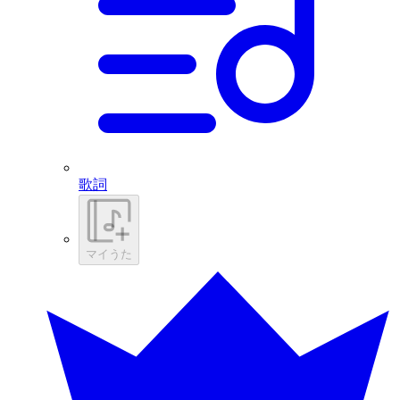
歌詞
マイうた