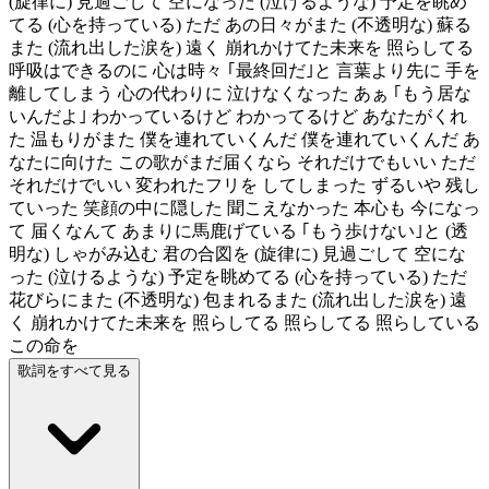
(旋律に) 見過ごして 空になった (泣けるような) 予定を眺め
てる (心を持っている) ただ あの日々がまた (不透明な) 蘇る
また (流れ出した涙を) 遠く 崩れかけてた未来を 照らしてる
呼吸はできるのに 心は時々 ｢最終回だ｣と 言葉より先に 手を
離してしまう 心の代わりに 泣けなくなった あぁ ｢もう居な
いんだよ｣ わかっているけど わかってるけど あなたがくれ
た 温もりがまた 僕を連れていくんだ 僕を連れていくんだ あ
なたに向けた この歌がまだ届くなら それだけでもいい ただ
それだけでいい 変われたフリを してしまった ずるいや 残し
ていった 笑顔の中に隠した 聞こえなかった 本心も 今になっ
て 届くなんて あまりに馬鹿げている ｢もう歩けない｣と (透
明な) しゃがみ込む 君の合図を (旋律に) 見過ごして 空にな
った (泣けるような) 予定を眺めてる (心を持っている) ただ
花びらにまた (不透明な) 包まれるまた (流れ出した涙を) 遠
く 崩れかけてた未来を 照らしてる 照らしてる 照らしている
この命を
歌詞をすべて見る