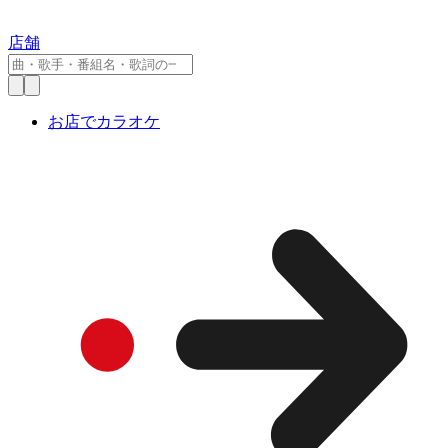
店舗
お店でカラオケ