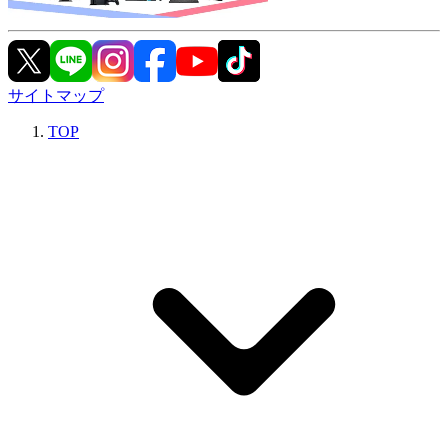
サイトマップ
TOP