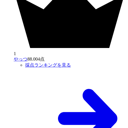
1
やっつ
88.004点
採点ランキングを見る