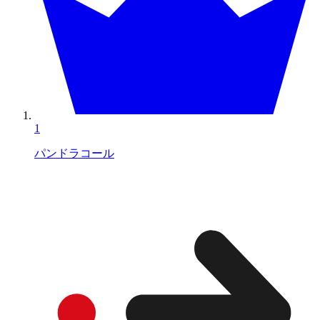
1
パンドラコール