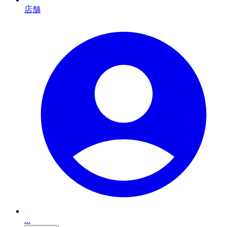
店舗
...