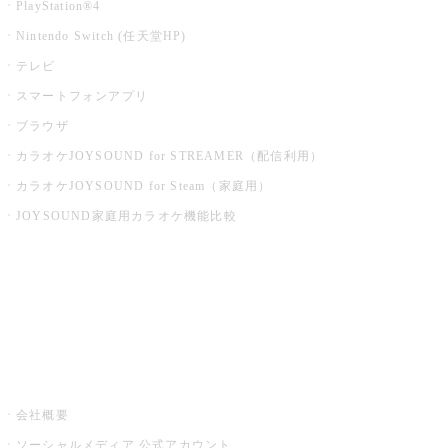
PlayStation®4
Nintendo Switch (任天堂HP)
テレビ
スマートフォンアプリ
ブラウザ
カラオケJOYSOUND for STREAMER（配信利用）
カラオケJOYSOUND for Steam（家庭用）
JOYSOUND家庭用カラオケ機能比較
アプリ・モバイルサービス一覧
音楽ニュース powered by ナタリー
その他
会社概要
ソーシャルメディア 公式アカウント