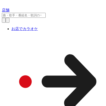
店舗
お店でカラオケ