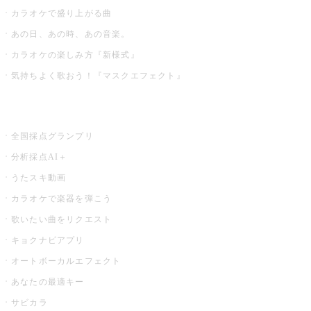
カラオケで盛り上がる曲
あの日、あの時、あの音楽。
カラオケの楽しみ方『新様式』
気持ちよく歌おう！『マスクエフェクト』
お店でもっと楽しむ
全国採点グランプリ
分析採点AI＋
うたスキ動画
カラオケで楽器を弾こう
歌いたい曲をリクエスト
キョクナビアプリ
オートボーカルエフェクト
あなたの最適キー
サビカラ