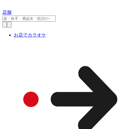
店舗
お店でカラオケ