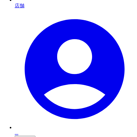
店舗
...