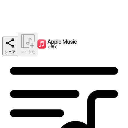
シェア
マイうた