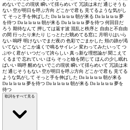
めないでこの現状 瞬いて揺らめいて 冗談は未だ 通じそうも
ない 空が明日を呼ぶ方向 どこかで君も 見てるような気がし
て そっと手を伸ばした Da la la ta ta 朝が来る Da la la ta ta 夢
を待つ Da la la ta ta 朝が来る Da la la ta ta 夢を待つ 何回目だ
ろう 期待なんて 押しては返す波 混乱と秩序と 自由と不自由
の間 行ったり来たり じっとただ眺めてる窓に 月明りはいら
ない 嗚呼 明けないでまだ夜の 色彩でごまかした 頬の跡が渇
いてない どこか遠くで鳴るサイレン 変わってみたいって つ
ぶやく君が いつだって誇らしい 真っ新な理想論が 聞こえて
くるまで 忘れていい ほら そっと瞼を閉じて ほんの少し眠れ
ばいい 嗚呼 醒めないでこの現状 瞬いて揺らめいて 冗談は未
だ 通じそうもない 空が明日を呼ぶ方向 どこかで君も 見てる
ような気がして そっと手を伸ばした Da la la ta ta 朝が来る
Da la la ta ta 夢を待つ Da la la ta ta 朝が来る Da la la ta ta 夢を
待つ
歌詞をすべて見る