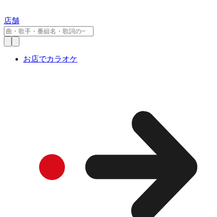
店舗
お店でカラオケ