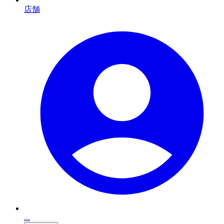
店舗
...