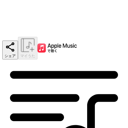
シェア
マイうた