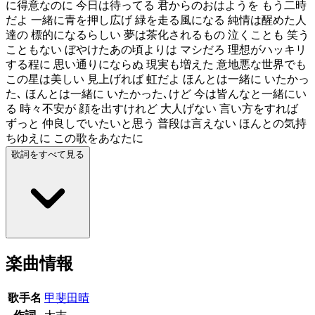
に得意なのに 今日は待ってる 君からのおはようを もう二時
だよ 一緒に青を押し広げ 緑を走る風になる 純情は醒めた人
達の 標的になるらしい 夢は茶化されるもの 泣くことも 笑う
こともない ぼやけたあの頃よりは マシだろ 理想がハッキリ
する程に 思い通りにならぬ 現実も増えた 意地悪な世界でも
この星は美しい 見上げれば 虹だよ ほんとは一緒に いたかっ
た､ ほんとは一緒に いたかった､けど 今は皆んなと一緒にい
る 時々不安が 顔を出すけれど 大人げない 言い方をすれば
ずっと 仲良しでいたいと思う 普段は言えない ほんとの気持
ちゆえに この歌をあなたに
歌詞をすべて見る
楽曲情報
歌手名
甲斐田晴