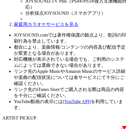
JOYSOUND.TV Plus（PS4®/PS5®後方互換機能対
応）
分析採点JOYSOUND（スマホアプリ）
家庭用カラオケサービスを見る
JOYSOUND.comでは著作権保護の観点より、歌詞の印
刷行為を禁止しています。
都合により、楽曲情報/コンテンツの内容及び配信予定
が変更となる場合があります。
対応機種が表示されている場合でも、ご利用のシステ
ムによっては選曲できない場合があります。
リンク先のApple MusicやAmazon Musicのサービス詳細
や楽曲の配信状況については各サービスにて十分にご
確認ください。
リンク先のiTunes Storeでご購入される際は商品の内容
を十分にご確認ください。
YouTube動画の表示には
[YouTube API]
を利用していま
す。
ARTIST PICKUP