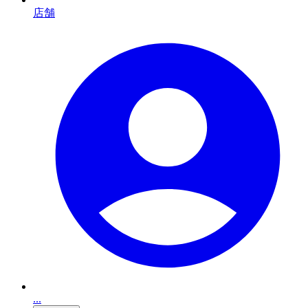
店舗
...