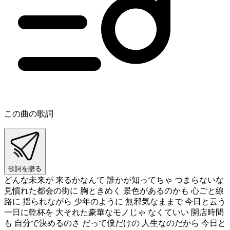
この曲の歌詞
歌詞を贈る
どんな未来が 来るかなんて 誰かが知ってちゃ つまらないな
見慣れた都会の街に 胸ときめく 景色があるのかも 心ごと線
路に 揺られながら 少年のように 無邪気なままで 今日と云う
一日に乾杯を 大それた豪華なモノじゃ なくていい 開店時間
も 自分で決めるのさ だって僕だけの 人生なのだから 今日と