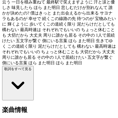
云う 一日を積み重ねて 最終駅で笑えますように 汗と涙と優
しさ 味見したら ほら また明日 悲しむだけが別れなんて 誰
かが決めたの? 僕はきっと また出会えるから出来る サヨナ
ラもあるのが 幸せで 続くこの線路の先 待つのが 宝物みたい
に 輝くように 歩いてくこの道続く限り 泥だらけだとしても
構わない 最高時速は それぞれでもいいの ちょっと休むこと
も 大切だから 大丈夫 周りに誰かも居る その中の 1人で居続
けたい 五文字が繋ぐ 側にいる言葉 ほら また明日 生きてゆ
く この道続く限り 泥だらけだとしても 構わない 最高時速は
それぞれでもいいの ちょっと休むことも 大切だから 大丈夫
周りに誰かも居る その中の 1人で居続けたい 五文字が繋ぐ
側にいる言葉 ほら また明日 ほら また明日
歌詞をすべて見る
楽曲情報