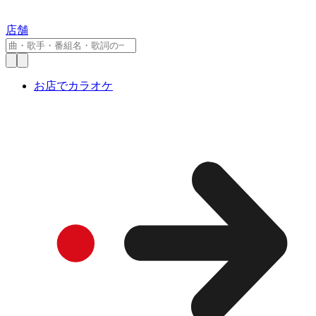
店舗
お店でカラオケ