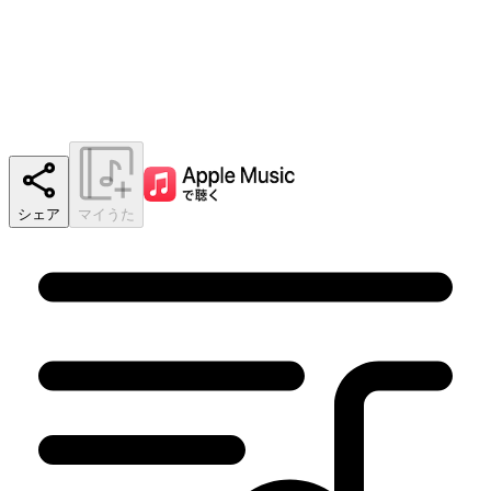
シェア
マイうた