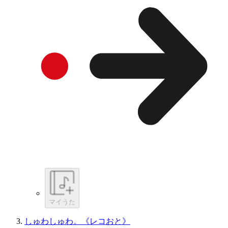
マイうた
しゅわしゅわ。《レコおと》