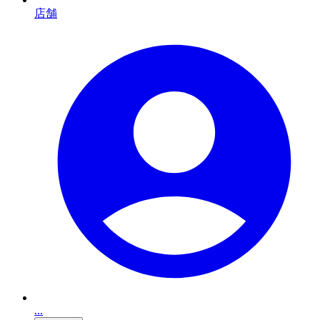
店舗
...