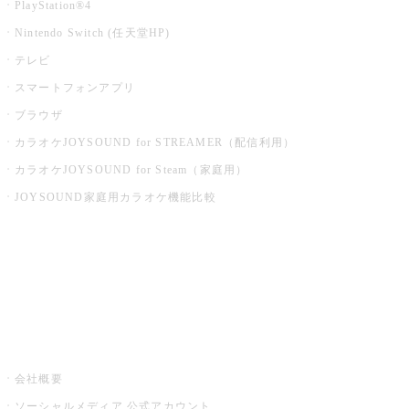
PlayStation®4
Nintendo Switch (任天堂HP)
テレビ
スマートフォンアプリ
ブラウザ
カラオケJOYSOUND for STREAMER（配信利用）
カラオケJOYSOUND for Steam（家庭用）
JOYSOUND家庭用カラオケ機能比較
アプリ・モバイルサービス一覧
音楽ニュース powered by ナタリー
その他
会社概要
ソーシャルメディア 公式アカウント