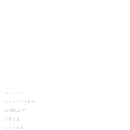
JOYSOUND.comトップ
カラオケ楽曲・歌詞検索
カラオケ店舗検索
全国カラオケ大会
イベント・キャンペーン
うたスキ
マイルーム
マイうたスキ動画
全国採点GP
分析採点
マイりれき