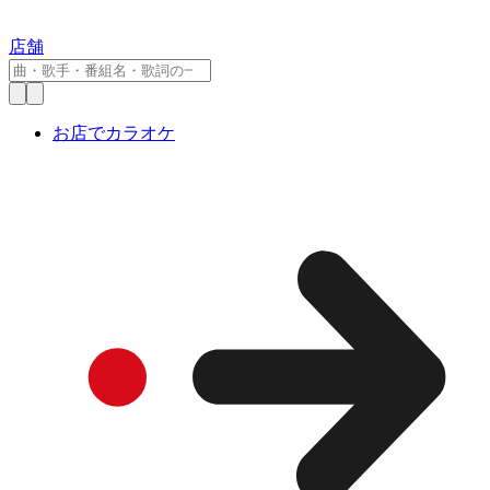
店舗
お店でカラオケ