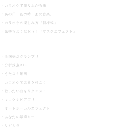
カラオケで盛り上がる曲
あの日、あの時、あの音楽。
カラオケの楽しみ方『新様式』
気持ちよく歌おう！『マスクエフェクト』
お店でもっと楽しむ
全国採点グランプリ
分析採点AI＋
うたスキ動画
カラオケで楽器を弾こう
歌いたい曲をリクエスト
キョクナビアプリ
オートボーカルエフェクト
あなたの最適キー
サビカラ