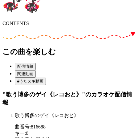
CONTENTS
この曲を楽しむ
配信情報
関連動画
#うたスキ動画
"歌う博多のゲイ《レコおと》"
のカラオケ配信情
報
歌う博多のゲイ《レコおと》
曲番号
:
816688
キー
:
0