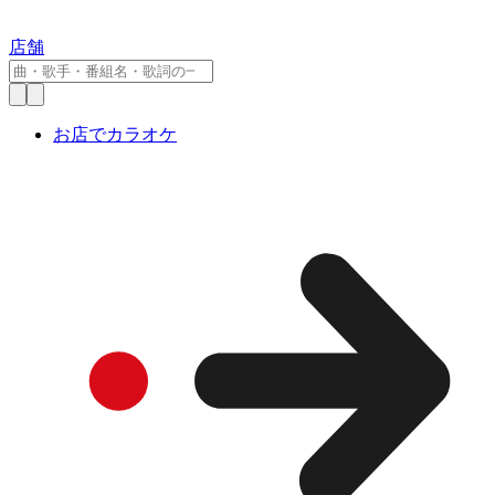
店舗
お店でカラオケ