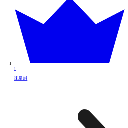
1
迷星叫