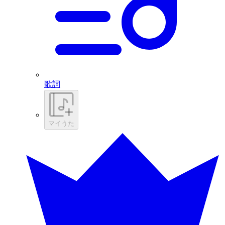
歌詞
マイうた