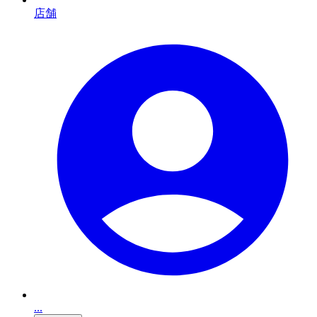
店舗
...