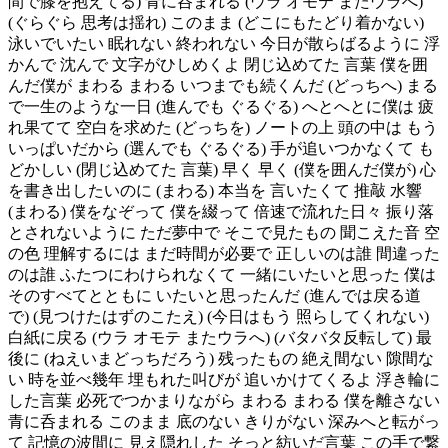
間で膝を抱えてる) 青に呑まれる (ウラ オモテ またウラへ)
(ぐらぐら 思考は揺れ) このまま (どこにもたどり着かない)
泳いでいたい 眠れない 終われない 今日が散らばるように 浮
かんで 沈んで 文字がひしめくよ 閉じ込めてた 言葉 僕を囲
んだ僕が まわる まわる いつまでも続くんだ (どっちへ) まる
で一生のような一日 (進んでも ぐるぐる) へとへとに僕は 疲
れ果てて 空白を求めた (どっちを) ノートの上 頭の中は もう
いっぱいだから (選んでも ぐるぐる) 手が追いつかなくて も
どかしい (閉じ込めてた 言葉) 早く 早く (僕を囲んだ僕が) 心
を書き出したいのに (まわる) 本当を 言いたくて 推敲 水響
(まわる) 僕をなぞって 僕を綴って 倍速で流れた日々 振り落
とされないように ただ夢中で そこで見たもの 聞こえた音 空
の色 理解するには まだ時間が必要で 正しいのは誰 間違った
のは誰 ふたつにわけられなくて 一緒にいたいと思った 僕は
そのすべてとともに いたいと思ったんだ (進んでは戻る道
で) (見つけたはずのこたえ) (今日はもう 照らしてくれない)
白紙に戻る (ウラ オモテ またウラへ) (バタバタ反転して) 最
後に (ねえいまどっちだろう) 残ったもの 絶え間ない 隙間な
い 時を並べ幾年 埋もれた叫びが 追いかけてくるよ 浮き輪に
した言葉 必死でつかまりながら まわる まわる 僕を離さない
青に呑まれる このまま 底のない きりがない 深みへと転がっ
て 記憶の波間に 見え隠れした そっと紡いだ言葉 この手で繋