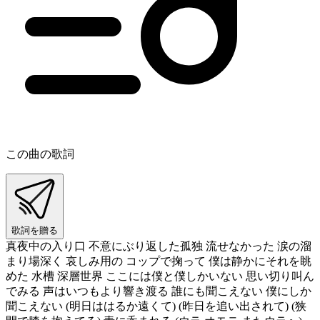
この曲の歌詞
歌詞を贈る
真夜中の入り口 不意にぶり返した孤独 流せなかった 涙の溜
まり場深く 哀しみ用の コップで掬って 僕は静かにそれを眺
めた 水槽 深層世界 ここには僕と僕しかいない 思い切り叫ん
でみる 声はいつもより響き渡る 誰にも聞こえない 僕にしか
聞こえない (明日ははるか遠くて) (昨日を追い出されて) (狭