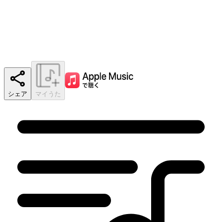
シェア
マイうた