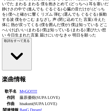
いでた まわる まわる 僕を抱きとめて (どっちへ) 耳を塞いだ
静けさの中で (進んでも ぐるぐる) 心臓の音だけが (どっち
を) 僕へと確かに響く リズム 弾む (選んでも ぐるぐる) 振動
する波 僕をかこむ まなざし 声 (閉じ込めてた 言葉) 冷えた
体に 熱が戻ってくる (僕を囲んだ僕が) 僕は知っている どこ
へいけばいい (まわる) 僕は知っている (まわる) 運びたい想
い 今日生まれた言葉 届けにいかなきゃ 明日を願った
歌詞をすべて見る
楽曲情報
歌手名
MyGO!!!!!
作詞
藤原優樹(SUPA LOVE)
作曲
hisakuni(SUPA LOVE)
関連情報
BanG Dream!