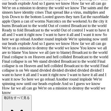
our heads explode And so I guess we know How far we all can go
We're on a mission to destroy the world we know The saints and the
sinners have identity crises That spread like a virus, multiplies and
lysis Down to the bottom Looted graves they turn Eat the razorblade
apple Open a can of worms Narcotics on the weekend As the city it
burns Broadcast to the world Out of control Broadcast to the world
Ready to fold Broadcast to the world Out of control I want to have it
all and I want it right now I want to have it all and I want it now So
here we go reload Another round implode We're spinning now until
our heads explode And so I guess we know How far we all can go
We're on a mission to destroy the world we know You know we all
are to blame You know we all (are to blame) Broadcast to the world
Final collapse is on Heaven and hell collided Broadcast to the world
Final collapse is on We stand divided Broadcast to the world Final
collapse is on Heaven and hell collided Broadcast to the world Final
collapse is on We stand divided divided divided divided divided I
want to have it all and I want it right now I want to have it all and I
want it now So here we go reload Another round implode We're
spinning now until our heads explode And so I guess we know
How far we all can go We're on a mission to destroy the world we
know
歌詞をすべて見る