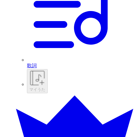
歌詞
マイうた