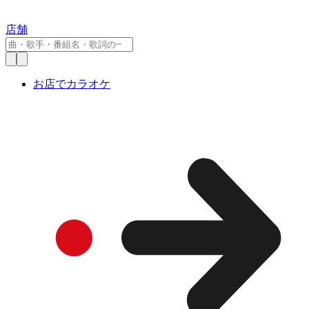
店舗
お店でカラオケ