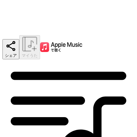
シェア
マイうた