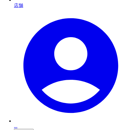
店舗
...