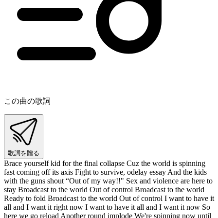
この曲の歌詞
歌詞を贈る
Brace yourself kid for the final collapse Cuz the world is spinning
fast coming off its axis Fight to survive, odelay essay And the kids
with the guns shout “Out of my way!!" Sex and violence are here to
stay Broadcast to the world Out of control Broadcast to the world
Ready to fold Broadcast to the world Out of control I want to have it
all and I want it right now I want to have it all and I want it now So
here we go reload Another round implode We're spinning now until