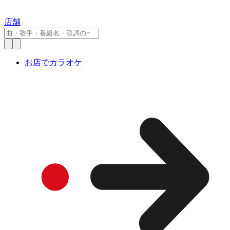
店舗
お店でカラオケ