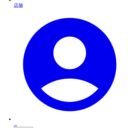
店舗
...