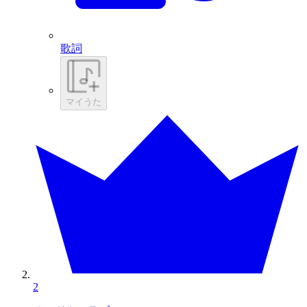
歌詞
マイうた
2