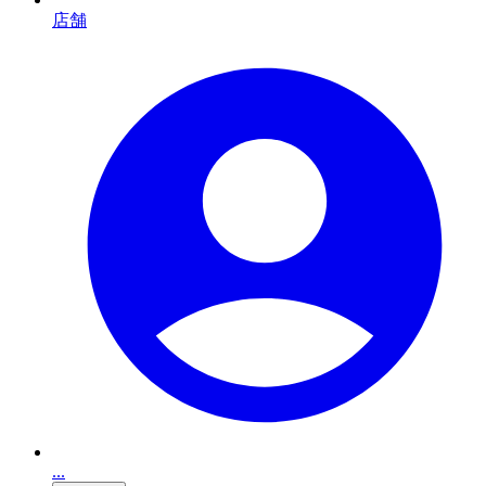
店舗
...