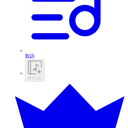
歌詞
マイうた