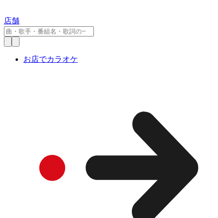
店舗
お店でカラオケ