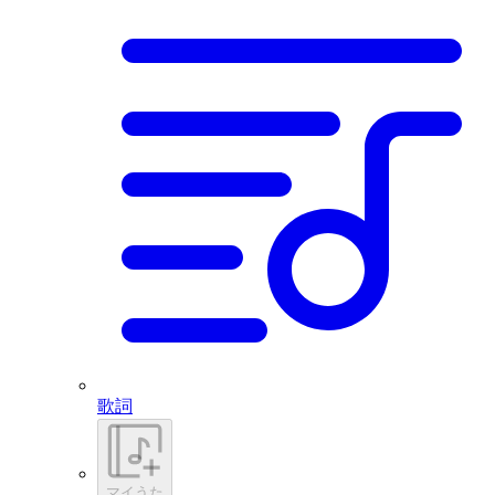
歌詞
マイうた