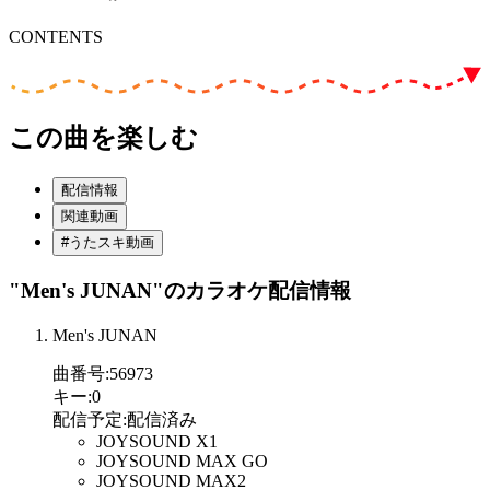
CONTENTS
この曲を楽しむ
配信情報
関連動画
#うたスキ動画
"Men's JUNAN"
のカラオケ配信情報
Men's JUNAN
曲番号
:
56973
キー
:
0
配信予定
:
配信済み
JOYSOUND X1
JOYSOUND MAX GO
JOYSOUND MAX2