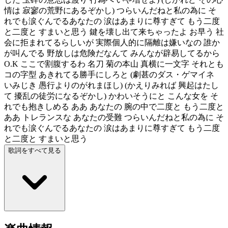
情は 寂寥の荒野にあるぞかし) つらいんだねと私の為に そ
れでも涙ぐんでるあなたの 涙はあまりに尊すぎて もう二度
と二度と すまいと思う 鍵を壊し出て来ちゃったよ お早う 社
会に拒まれてるらしいが 実際個人的に隔離は嫌いなの 誰か
が叫んでる 野放しは危険だなんて みんなが辟易してるから
O.K ここで割腹するわ 名刀 菊の本山 真横に一文字 それとも
コの字型 あきれてる勝手にしろと (劇甚のダス・ゲマイネ
いみじき 愚行よりのがれまほし) (かえりみれば 興起はたし
て 擾乱の徒労になるぞかし) かわいそうにと こんな女を そ
れでも抱きしめる ああ あなたの 腕の中で二度と もう二度と
ああ トレランスな あなたの受難 つらいんだねと私の為に そ
れでも涙ぐんでるあなたの 涙はあまりに尊すぎて もう二度
と二度と すまいと思う
歌詞をすべて見る