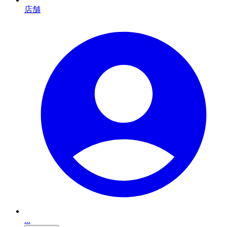
店舗
...