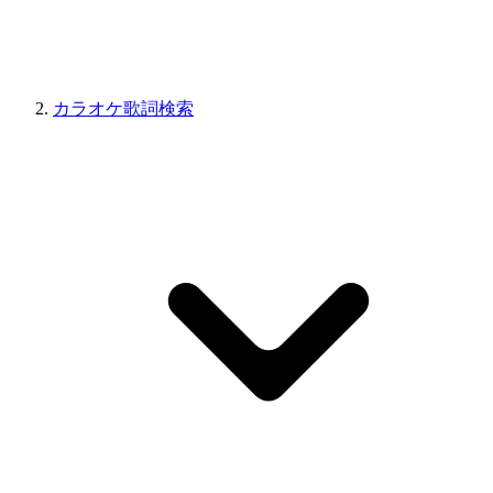
カラオケ歌詞検索