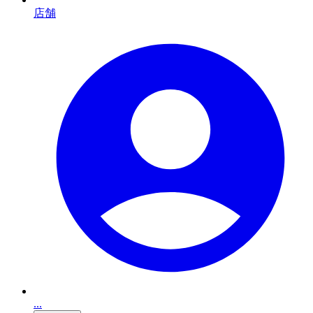
店舗
...