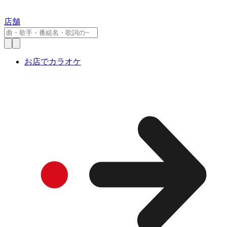
店舗
お店でカラオケ