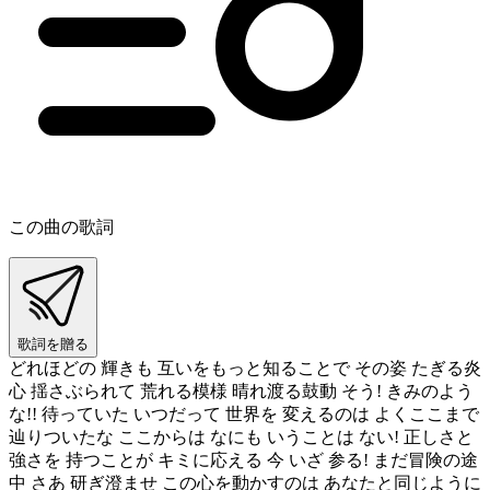
この曲の歌詞
歌詞を贈る
どれほどの 輝きも 互いをもっと知ることで その姿 たぎる炎
心 揺さぶられて 荒れる模様 晴れ渡る鼓動 そう! きみのよう
な!! 待っていた いつだって 世界を 変えるのは よくここまで
辿りついたな ここからは なにも いうことは ない! 正しさと
強さを 持つことが キミに応える 今 いざ 参る! まだ冒険の途
中 さあ 研ぎ澄ませ この心を動かすのは あなたと同じように