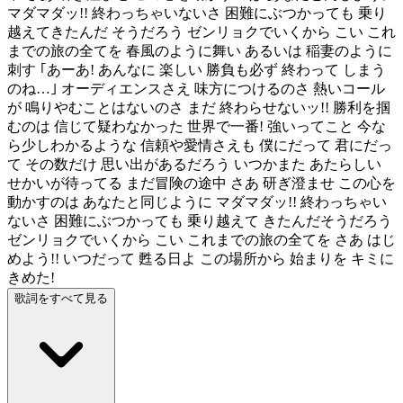
マダマダッ!! 終わっちゃいないさ 困難にぶつかっても 乗り
越えてきたんだ そうだろう ゼンリョクでいくから こい これ
までの旅の全てを 春風のように舞い あるいは 稲妻のように
刺す ｢あーあ! あんなに 楽しい 勝負も必ず 終わって しまう
のね…｣ オーディエンスさえ 味方につけるのさ 熱いコール
が 鳴りやむことはないのさ まだ 終わらせないッ!! 勝利を掴
むのは 信じて疑わなかった 世界で一番! 強いってこと 今な
ら少しわかるような 信頼や愛情さえも 僕にだって 君にだっ
て その数だけ 思い出があるだろう いつかまた あたらしい
せかいが待ってる まだ冒険の途中 さあ 研ぎ澄ませ この心を
動かすのは あなたと同じように マダマダッ!! 終わっちゃい
ないさ 困難にぶつかっても 乗り越えて きたんだそうだろう
ゼンリョクでいくから こい これまでの旅の全てを さあ はじ
めよう!! いつだって 甦る日よ この場所から 始まりを キミに
きめた!
歌詞をすべて見る