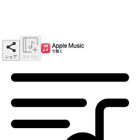
シェア
マイうた