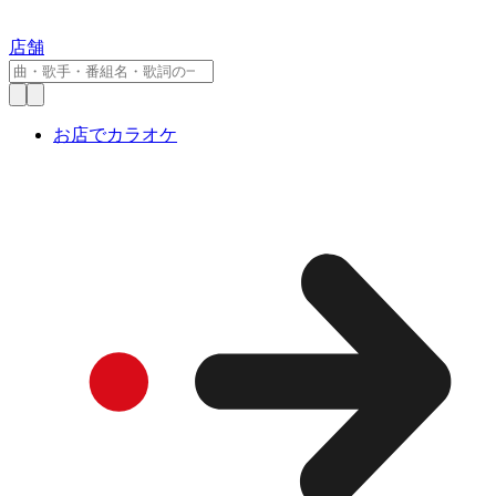
店舗
お店でカラオケ