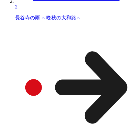
2
長谷寺の雨 ～晩秋の大和路～