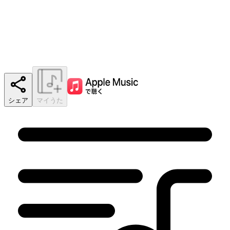
シェア
マイうた