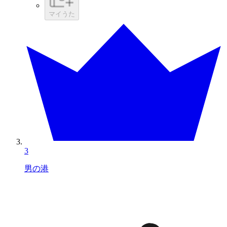
マイうた
3
男の港