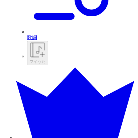
歌詞
マイうた