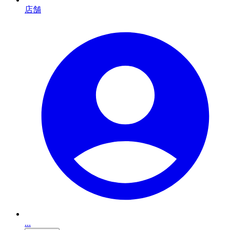
店舗
...