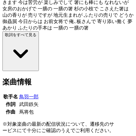
きます 今は苦労が 楽しみでして 箸にも棒にも なれないが
女房のおかげで 一膳の 一膳の箸 杉の小枝で こさえた箸は
山の香りが 売りですが 地元生まれが ふたりの売りで どうか
御贔屓 今日からは お前女将で 俺､板さんで 寄り添い働く 夢
あかり ふたりの手本は 一膳の 一膳の箸
歌詞をすべて見る
楽曲情報
歌手名
鳥羽一郎
作詞
武田鉄矢
作曲
蔦将包
※対象楽曲の最新の配信状況について、遷移先のサ
ービスにて十分にご確認のうえでご利用ください。