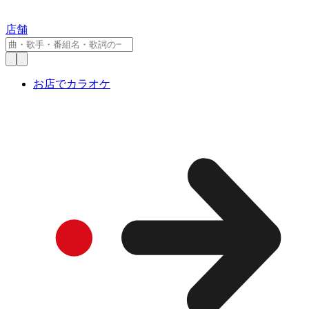
店舗
お店でカラオケ