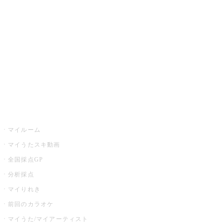
カラオケ楽曲・歌詞検索
カラオケ店舗検索
全国カラオケ大会
イベント・キャンペーン
うたスキ
マイルーム
マイうたスキ動画
全国採点GP
分析採点
マイりれき
前回のカラオケ
マイうた/マイアーティスト