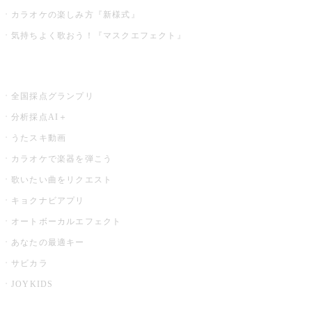
カラオケの楽しみ方『新様式』
気持ちよく歌おう！『マスクエフェクト』
お店でもっと楽しむ
全国採点グランプリ
分析採点AI＋
うたスキ動画
カラオケで楽器を弾こう
歌いたい曲をリクエスト
キョクナビアプリ
オートボーカルエフェクト
あなたの最適キー
サビカラ
JOYKIDS