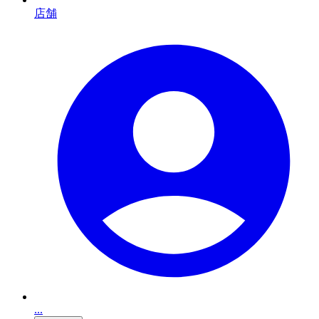
店舗
...