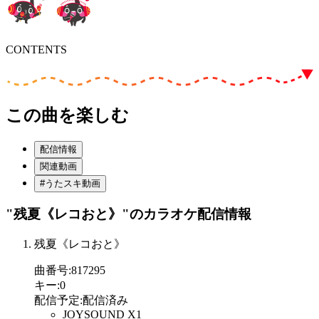
CONTENTS
この曲を楽しむ
配信情報
関連動画
#うたスキ動画
"残夏《レコおと》"
のカラオケ配信情報
残夏《レコおと》
曲番号
:
817295
キー
:
0
配信予定
:
配信済み
JOYSOUND X1