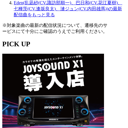
Eden(乱凪砂(CV.諏訪部順一)、巴日和(CV.花江夏樹)、
七種茨(CV.逢坂良太)、漣ジュン(CV.内田雄馬))の最新
配信曲をもっと見る
※対象楽曲の最新の配信状況について、遷移先のサ
ービスにて十分にご確認のうえでご利用ください。
PICK UP