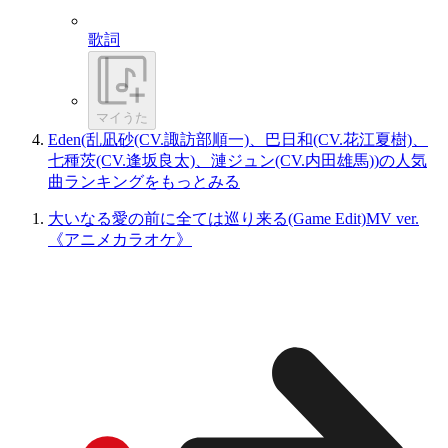
歌詞
マイうた
Eden(乱凪砂(CV.諏訪部順一)、巴日和(CV.花江夏樹)、
七種茨(CV.逢坂良太)、漣ジュン(CV.内田雄馬))の人気
曲ランキングをもっとみる
大いなる愛の前に全ては巡り来る(Game Edit)MV ver.
《アニメカラオケ》