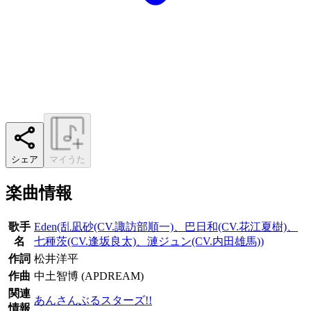
シェア
マイうた
楽曲情報
歌手
Eden(乱凪砂(CV.諏訪部順一)、巴日和(CV.花江夏樹)、
名
七種茨(CV.逢坂良太)、漣ジュン(CV.内田雄馬))
作詞
松井洋平
作曲
中土智博 (APDREAM)
関連
あんさんぶるスターズ!!
情報