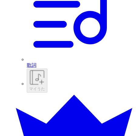
歌詞
マイうた