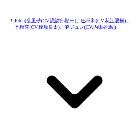
Eden(乱凪砂(CV.諏訪部順一)、巴日和(CV.花江夏樹)、
七種茨(CV.逢坂良太)、漣ジュン(CV.内田雄馬))