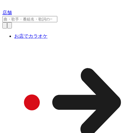
店舗
お店でカラオケ