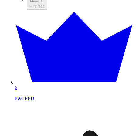
マイうた
2
EXCEED