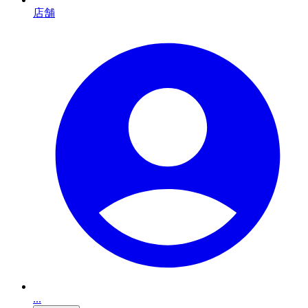
店舗
...