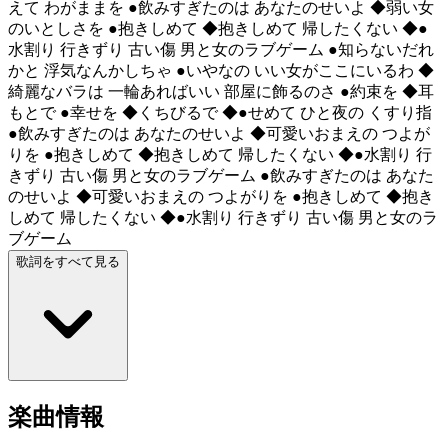
えて わがままを ●飲みすぎたのは あなたのせいよ ◆弱い女
のいとしさを ●抱きしめて ◆抱きしめて 帰したくない ◆●
水割り 行きずり 古い傷 男と女のラブゲーム ●知らないだれ
かと 浮気なんかしちゃ ●いやなの いい女がここにいるわ ◆
綺麗なバラは 一輪あればいい 部屋に飾るのさ ●約束を ◆耳
もとで ●幸せを ◆くちびるで ◆●せめて ひと夜の くすり指
●飲みすぎたのは あなたのせいよ ◆可愛いおまえの つよが
りを ●抱きしめて ◆抱きしめて 帰したくない ◆●水割り 行
きずり 古い傷 男と女のラブゲーム ●飲みすぎたのは あなた
のせいよ ◆可愛いおまえの つよがりを ●抱きしめて ◆抱き
しめて 帰したくない ◆●水割り 行きずり 古い傷 男と女のラ
ブゲーム
歌詞をすべて見る
楽曲情報