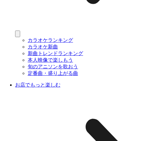
カラオケランキング
カラオケ新曲
新曲トレンドランキング
本人映像で楽しもう
旬のアニソンを歌おう
定番曲・盛り上がる曲
お店でもっと楽しむ