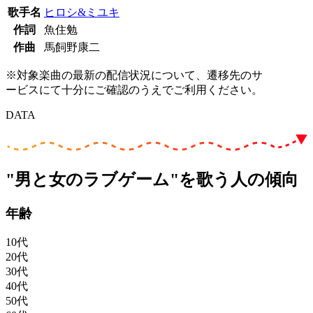
歌手名
ヒロシ&ミユキ
作詞
魚住勉
作曲
馬飼野康二
※対象楽曲の最新の配信状況について、遷移先のサ
ービスにて十分にご確認のうえでご利用ください。
DATA
"男と女のラブゲーム"を歌う人の傾向
年齢
10代
20代
30代
40代
50代