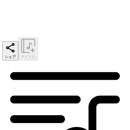
シェア
マイうた