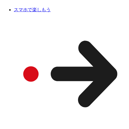
スマホで楽しもう