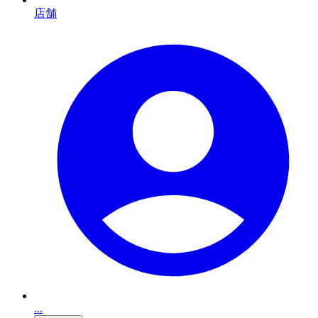
店舗
...