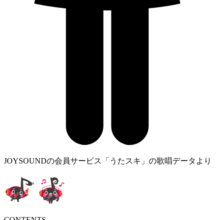
JOYSOUNDの会員サービス「うたスキ」の歌唱データより
CONTENTS