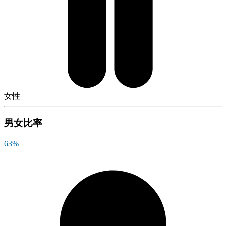
女性
男女比率
63
%