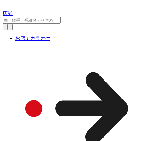
店舗
お店でカラオケ