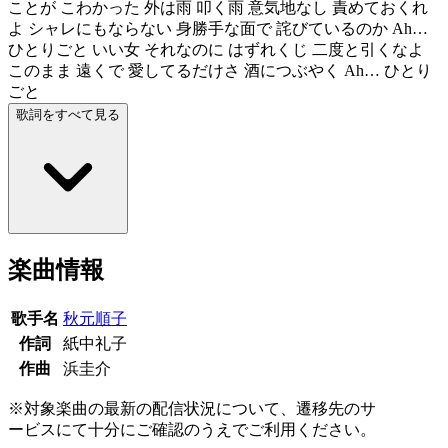
ことが こわかった 外は雨 叩く雨 意気地なし 責めておくれ
よ シャレにもならない 身勝手な面で 詫びているのか Ah…
ひとりごと いい女 それなのに はずれくじ 二度と引くなよ
このまま 遠くで 愛してるだけさ 酒につぶやく Ah… ひとり
ごと
歌詞をすべて見る
楽曲情報
歌手名
秋元順子
作詞
紙中礼子
作曲
浜圭介
※対象楽曲の最新の配信状況について、遷移先のサ
ービスにて十分にご確認のうえでご利用ください。