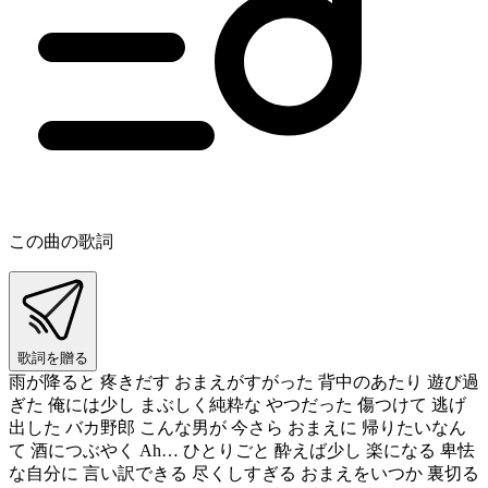
この曲の歌詞
歌詞を贈る
雨が降ると 疼きだす おまえがすがった 背中のあたり 遊び過
ぎた 俺には少し まぶしく純粋な やつだった 傷つけて 逃げ
出した バカ野郎 こんな男が 今さら おまえに 帰りたいなん
て 酒につぶやく Ah… ひとりごと 酔えば少し 楽になる 卑怯
な自分に 言い訳できる 尽くしすぎる おまえをいつか 裏切る