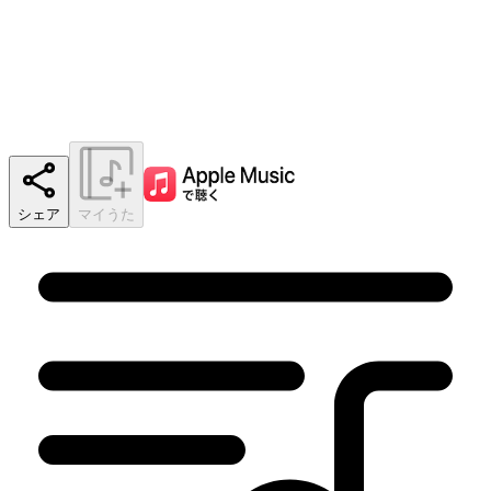
シェア
マイうた