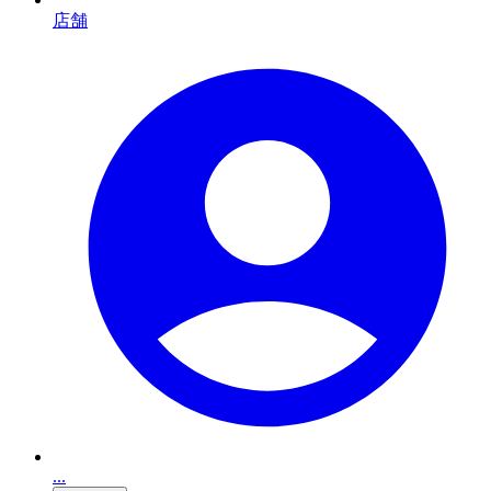
店舗
...