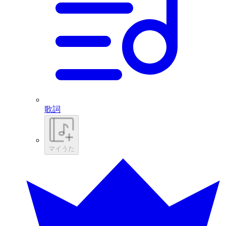
歌詞
マイうた