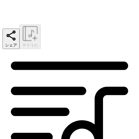
シェア
マイうた