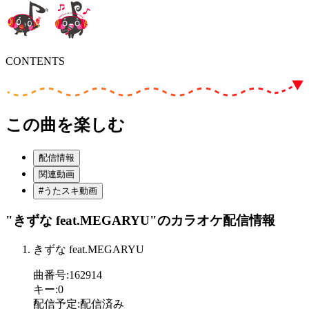
CONTENTS
この曲を楽しむ
配信情報
関連動画
#うたスキ動画
"きずな feat.MEGARYU"
のカラオケ配信情報
きずな feat.MEGARYU
曲番号
:
162914
キー
:
0
配信予定
:
配信済み