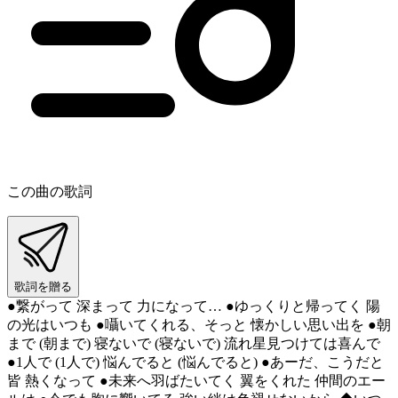
この曲の歌詞
歌詞を贈る
●繋がって 深まって 力になって… ●ゆっくりと帰ってく 陽
の光はいつも ●囁いてくれる、そっと 懐かしい思い出を ●朝
まで (朝まで) 寝ないで (寝ないで) 流れ星見つけては喜んで
●1人で (1人で) 悩んでると (悩んでると) ●あーだ、こうだと
皆 熱くなって ●未来へ羽ばたいてく 翼をくれた 仲間のエー