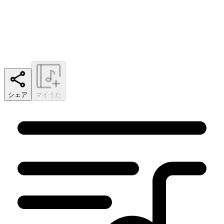
シェア
マイうた