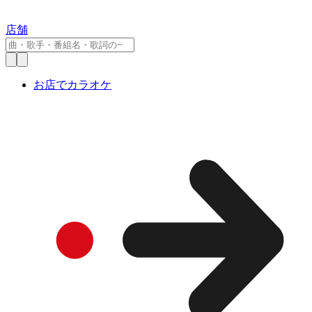
店舗
お店でカラオケ