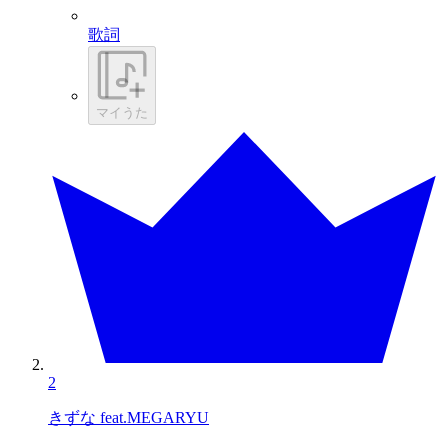
歌詞
マイうた
2
きずな feat.MEGARYU