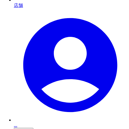
店舗
...