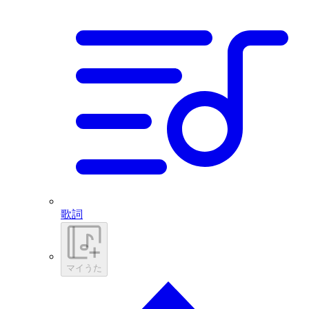
歌詞
マイうた