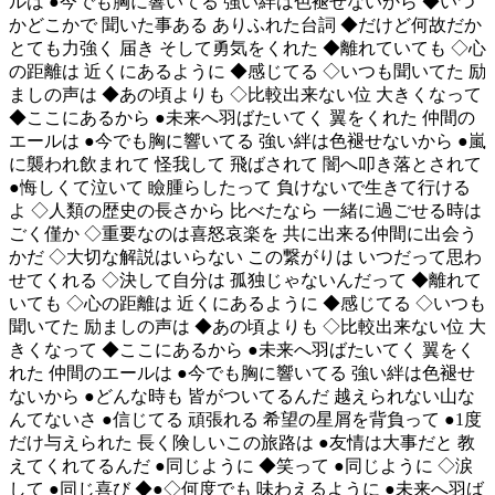
ルは ●今でも胸に響いてる 強い絆は色褪せないから ◆いつ
かどこかで 聞いた事ある ありふれた台詞 ◆だけど何故だか
とても力強く 届き そして勇気をくれた ◆離れていても ◇心
の距離は 近くにあるように ◆感じてる ◇いつも聞いてた 励
ましの声は ◆あの頃よりも ◇比較出来ない位 大きくなって
◆ここにあるから ●未来へ羽ばたいてく 翼をくれた 仲間の
エールは ●今でも胸に響いてる 強い絆は色褪せないから ●嵐
に襲われ飲まれて 怪我して 飛ばされて 闇へ叩き落とされて
●悔しくて泣いて 瞼腫らしたって 負けないで生きて行ける
よ ◇人類の歴史の長さから 比べたなら 一緒に過ごせる時は
ごく僅か ◇重要なのは喜怒哀楽を 共に出来る仲間に出会う
かだ ◇大切な解説はいらない この繋がりは いつだって思わ
せてくれる ◇決して自分は 孤独じゃないんだって ◆離れて
いても ◇心の距離は 近くにあるように ◆感じてる ◇いつも
聞いてた 励ましの声は ◆あの頃よりも ◇比較出来ない位 大
きくなって ◆ここにあるから ●未来へ羽ばたいてく 翼をく
れた 仲間のエールは ●今でも胸に響いてる 強い絆は色褪せ
ないから ●どんな時も 皆がついてるんだ 越えられない山な
んてないさ ●信じてる 頑張れる 希望の星屑を背負って ●1度
だけ与えられた 長く険しいこの旅路は ●友情は大事だと 教
えてくれてるんだ ●同じように ◆笑って ●同じように ◇涙
して ●同じ喜び ◆●◇何度でも 味わえるように ●未来へ羽ば