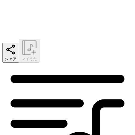
シェア
マイうた