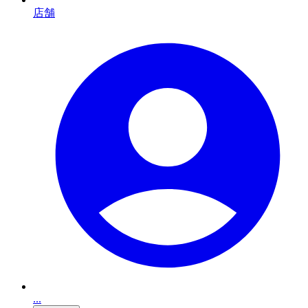
店舗
...