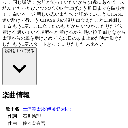
って 同じ場所で お前と笑っていたいから 無数にあるピース
組んで たったひとつのパズル 仕上げよう 昨日までを破り捨
てて 白いページ 新しい思い出たちで 埋めていこう CHASE
追い駆けて行こう CHASE 力の限り 出会えたことに感謝し
てる もう1度ここに立てたのも だから いつか ふたりたどり
着ける 輝いている場所へと 着けるから 熱い粒子 感じながら
太陽からの風を受けとめて あの日のまま止めた時計 動きだ
した もう1度スタートきって 走りだした 未来へと
歌詞をすべて見る
楽曲情報
歌手名
土浦梁太郎(伊藤健太郎)
作詞
石川絵理
作曲
佐々倉有吾