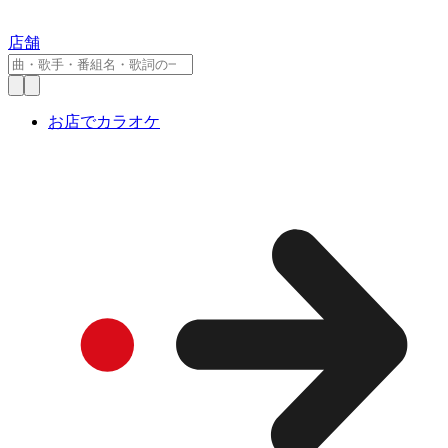
店舗
お店でカラオケ