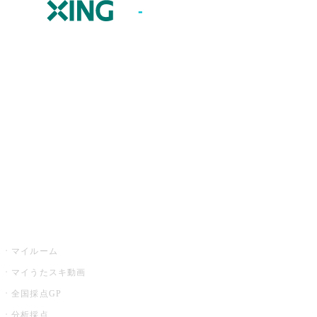
JOYSOUND.comトップ
カラオケ楽曲・歌詞検索
カラオケ店舗検索
全国カラオケ大会
イベント・キャンペーン
うたスキ
マイルーム
マイうたスキ動画
全国採点GP
分析採点