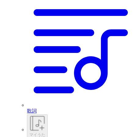
歌詞
マイうた