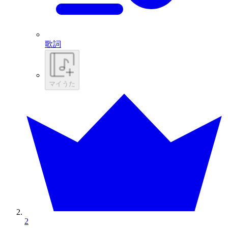
歌詞
マイうた
2