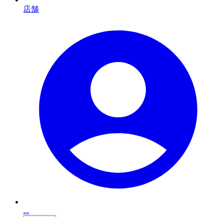
店舗
...