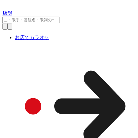
店舗
お店でカラオケ