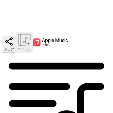
シェア
マイうた