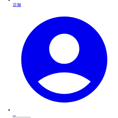
店舗
...