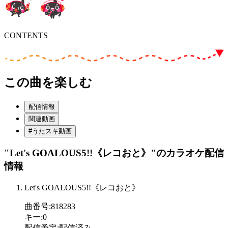
CONTENTS
この曲を楽しむ
配信情報
関連動画
#うたスキ動画
"Let's GOALOUS5!!《レコおと》"
のカラオケ配信
情報
Let's GOALOUS5!!《レコおと》
曲番号
:
818283
キー
:
0
配信予定
:
配信済み