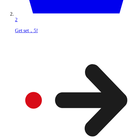
2
Get set，5!