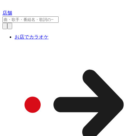
店舗
お店でカラオケ