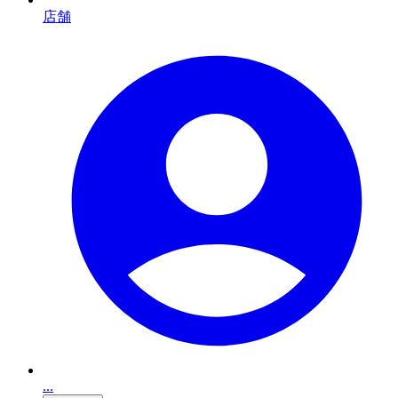
店舗
...