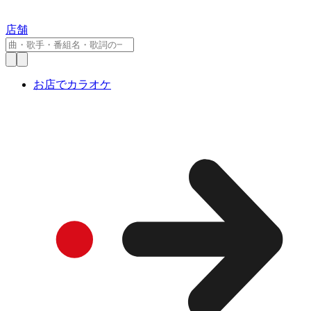
店舗
お店でカラオケ