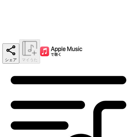
シェア
マイうた