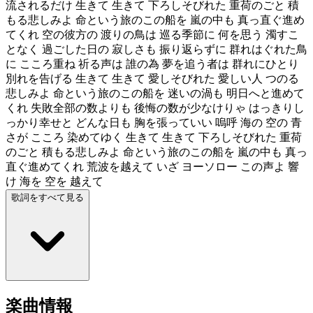
流されるだけ 生きて 生きて 下ろしそびれた 重荷のごと 積
もる悲しみよ 命という旅のこの船を 嵐の中も 真っ直ぐ進め
てくれ 空の彼方の 渡りの鳥は 巡る季節に 何を思う 濁すこ
となく 過ごした日の 寂しさも 振り返らずに 群れはぐれた鳥
に こころ重ね 祈る声は 誰の為 夢を追う者は 群れにひとり
別れを告げる 生きて 生きて 愛しそびれた 愛しい人 つのる
悲しみよ 命という旅のこの船を 迷いの渦も 明日へと進めて
くれ 失敗全部の数よりも 後悔の数が少なけりゃ はっきりし
っかり幸せと どんな日も 胸を張っていい 嗚呼 海の 空の 青
さが こころ 染めてゆく 生きて 生きて 下ろしそびれた 重荷
のごと 積もる悲しみよ 命という旅のこの船を 嵐の中も 真っ
直ぐ進めてくれ 荒波を越えて いざ ヨーソロー この声よ 響
け 海を 空を 越えて
歌詞をすべて見る
楽曲情報