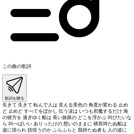
この曲の歌詞
歌詞を贈る
生きて 生きて 転んで人は 見える景色の 角度が変わる 止め
ど 止めど すべてをぼかし 伝う涙は いつも邪魔するだけ 海
の彼方を 過ぎゆく船は 長い旅路の どこを浮かぶ 叫びたいな
ら 叫べばいい ありったけの 想いのままに 積荷持たぬ船は
波に揺られ 彷徨うのか ふらふらと 我持たぬ者も 人の波に