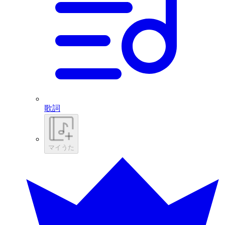
歌詞
マイうた