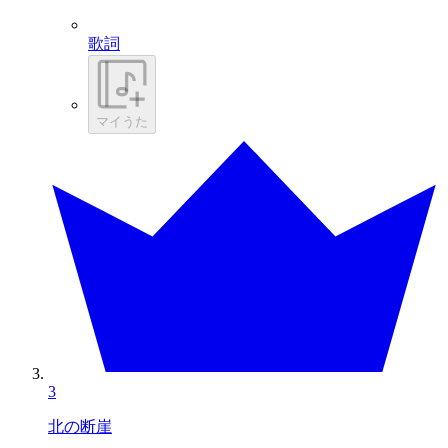
歌詞
マイうた
3
北の断崖