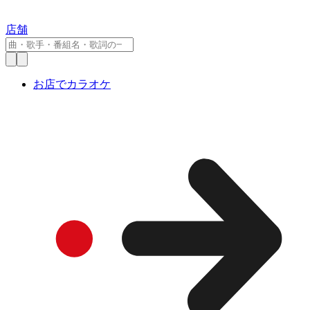
店舗
お店でカラオケ