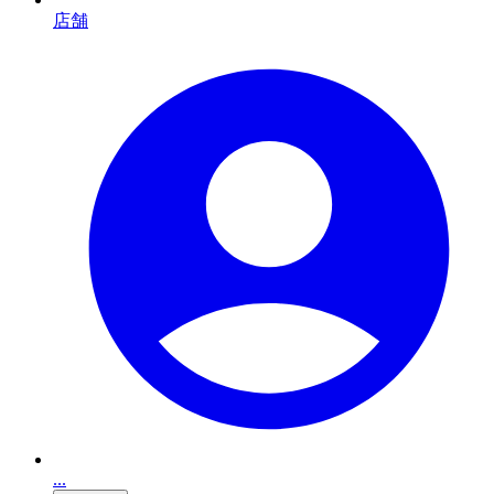
店舗
...