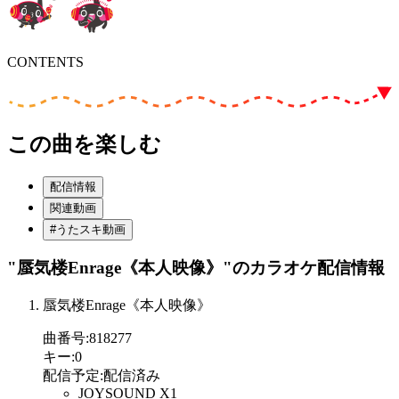
CONTENTS
この曲を楽しむ
配信情報
関連動画
#うたスキ動画
"蜃気楼Enrage《本人映像》"
のカラオケ配信情報
蜃気楼Enrage《本人映像》
曲番号
:
818277
キー
:
0
配信予定
:
配信済み
JOYSOUND X1