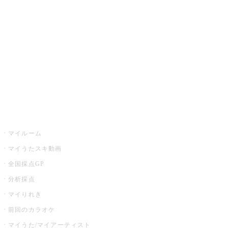
カラオケ楽曲・歌詞検索
カラオケ店舗検索
全国カラオケ大会
イベント・キャンペーン
うたスキ
マイルーム
マイうたスキ動画
全国採点GP
分析採点
マイりれき
前回のカラオケ
マイうた/マイアーティスト