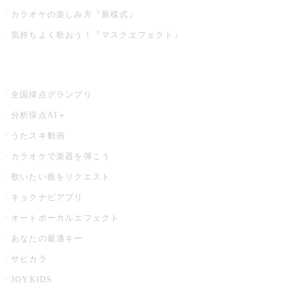
カラオケの楽しみ方『新様式』
気持ちよく歌おう！『マスクエフェクト』
お店でもっと楽しむ
全国採点グランプリ
分析採点AI＋
うたスキ動画
カラオケで楽器を弾こう
歌いたい曲をリクエスト
キョクナビアプリ
オートボーカルエフェクト
あなたの最適キー
サビカラ
JOYKIDS