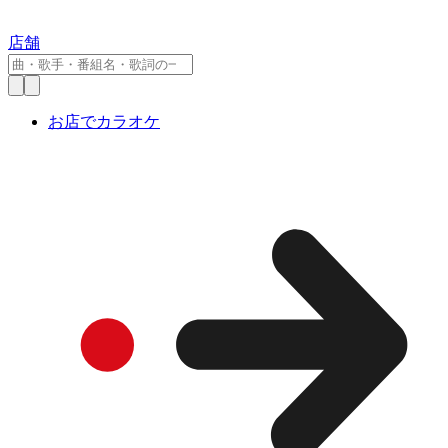
店舗
お店でカラオケ