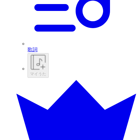
歌詞
マイうた