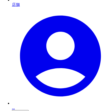
店舗
...