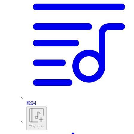
歌詞
マイうた