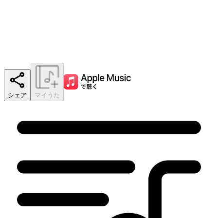
シェア
マイうた