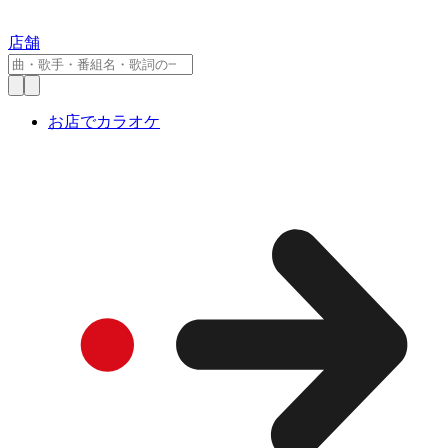
店舗
お店でカラオケ