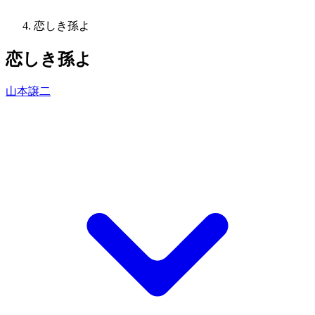
恋しき孫よ
恋しき孫よ
山本譲二