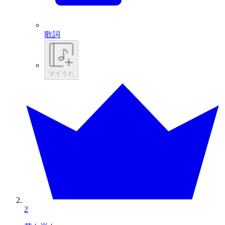
歌詞
マイうた
2