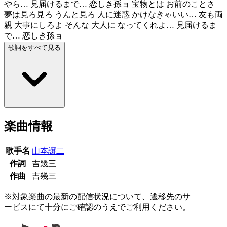
やら… 見届けるまで… 恋しき孫ョ 宝物とは お前のことさ
夢は見ろ見ろ うんと見ろ 人に迷惑 かけなきゃいい… 友も両
親 大事にしろよ そんな 大人に なってくれよ… 見届けるま
で… 恋しき孫ョ
歌詞をすべて見る
楽曲情報
歌手名
山本譲二
作詞
吉幾三
作曲
吉幾三
※対象楽曲の最新の配信状況について、遷移先のサ
ービスにて十分にご確認のうえでご利用ください。