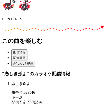
CONTENTS
この曲を楽しむ
配信情報
関連動画
#うたスキ動画
"恋しき孫よ"
のカラオケ配信情報
恋しき孫よ
曲番号
:
628546
キー
:
0
配信予定
:
配信済み