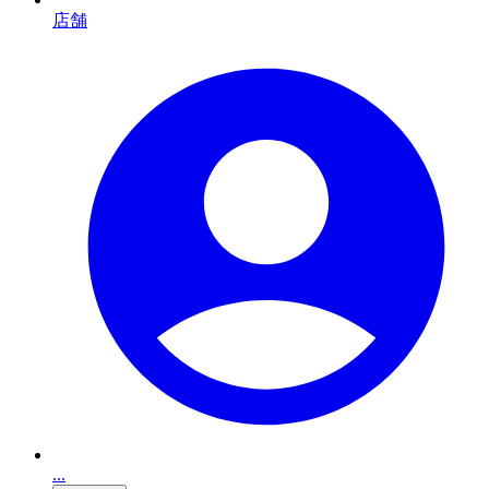
店舗
...