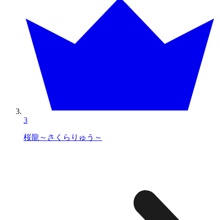
3
桜龍～さくらりゅう～