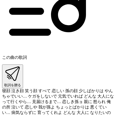
この曲の歌詞
歌詞を贈る
寝顔 泣き顔 笑う顔 すべて 恋しい 孫の顔 少しばかりは やん
ちゃでいい… ケガをしないで 元気でいれば どんな 大人にな
って行くやら… 見届けるまで… 恋しき孫ョ 親に 怒られ 俺
の所 泣いて 恋しや 我が孫よ ちょっとばかりは 悪くてい
い… 病気ならずに 育ってくれよ どんな 大人に なりたいの