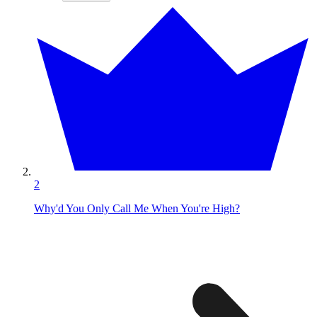
2
Why'd You Only Call Me When You're High?