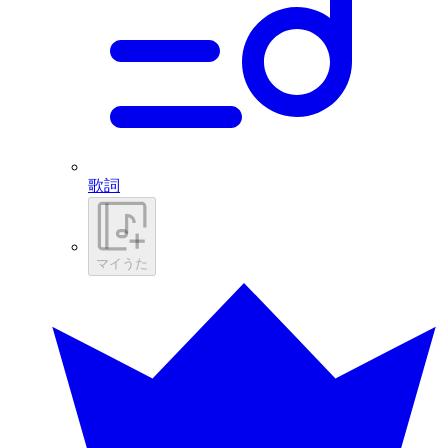
歌詞
マイうた