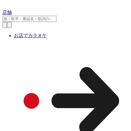
店舗
お店でカラオケ