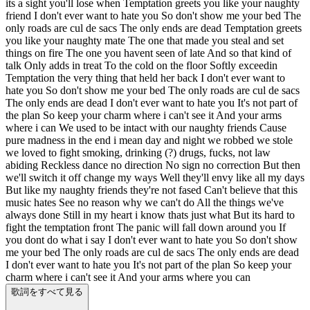
its a sight you'll lose when Temptation greets you like your naughty
friend I don't ever want to hate you So don't show me your bed The
only roads are cul de sacs The only ends are dead Temptation greets
you like your naughty mate The one that made you steal and set
things on fire The one you havent seen of late And so that kind of
talk Only adds in treat To the cold on the floor Softly exceedin
Temptation the very thing that held her back I don't ever want to
hate you So don't show me your bed The only roads are cul de sacs
The only ends are dead I don't ever want to hate you It's not part of
the plan So keep your charm where i can't see it And your arms
where i can We used to be intact with our naughty friends Cause
pure madness in the end i mean day and night we robbed we stole
we loved to fight smoking, drinking (?) drugs, fucks, not law
abiding Reckless dance no direction No sign no correction But then
we'll switch it off change my ways Well they'll envy like all my days
But like my naughty friends they're not fased Can't believe that this
music hates See no reason why we can't do All the things we've
always done Still in my heart i know thats just what But its hard to
fight the temptation front The panic will fall down around you If
you dont do what i say I don't ever want to hate you So don't show
me your bed The only roads are cul de sacs The only ends are dead
I don't ever want to hate you It's not part of the plan So keep your
charm where i can't see it And your arms where you can
歌詞をすべて見る