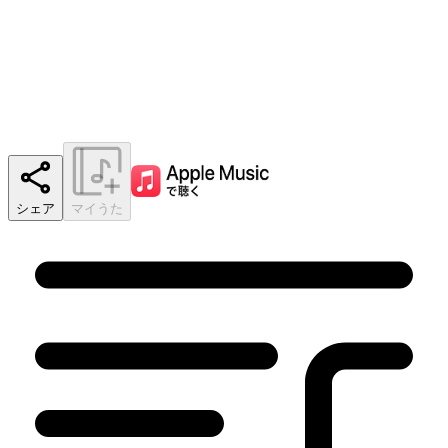
シェア
マイうた