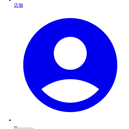
店舗
...