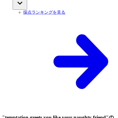
採点ランキングを見る
"temptation greets you like your naughty friend"の