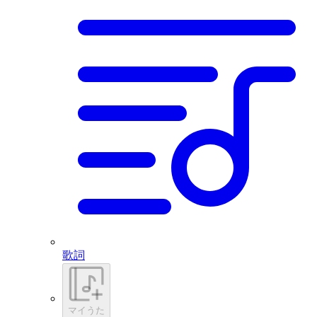
歌詞
マイうた