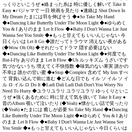
っくりといこうぜ ●絡まった糸は 時に優しく解いて Take It
Easy ●パジャマで 一日 映画を見たり ●連絡は Shut Down In
My Dream たまには羽を伸ばそう ◆●So Take My Hand
◆●Dancing Like Butterfly Under The Moon Light ◆●ゆらめく
You & I ありのまま Let It Flow ◆●Baby I Don't Wanna Lie Just
Wanna See You Smile ◆●もっと甘えても いいんじゃない 今
日くらいは Let It Go ◆誰だってトラウマ 消えない夜がある
(◆Wow Oh Oh) ◆それだってドラマ 隠す必要はない
◆●Dancing Like Butterfly Under The Moon Light ◆●何度でも
But-I-Fly ありのまま Let It Flow ◆Uh ルッキズム うざいです
気づかないうち 増えてく不快指数 ◆味気のない果実 誰かの
不幸は 誰かの甘い蜜 ◆●Stop ◆Complex 含めて My Izm すべ
て 背負い込んで前に進む ◆どんな日でも イル ソ イル ソ イ
ル ロ イル ロ Do It ◆Ladi Dali Ladi Dali Don't You Worry No
Need To Hurry ◆ユラリユラリ ユラリユラリ ゆっくりといこ
うぜ ●強くあるために 時に甘えて気を抜いて Take It Easy ●
昔のAlbum 覗いて泣いたり (◆Yeah) ●懐かしい話で笑ったり
(◆Yeah) ●たまには 癒しが必要 So Take My Hand ◆●Dancing
Like Butterfly Under The Moon Light ◆●ゆらめく You & I あり
のまま Let It Flow ◆●Baby I Don't Wanna Lie Just Wanna See
You Smile ◆●もっと甘えても いいんじゃない 今日くらいは