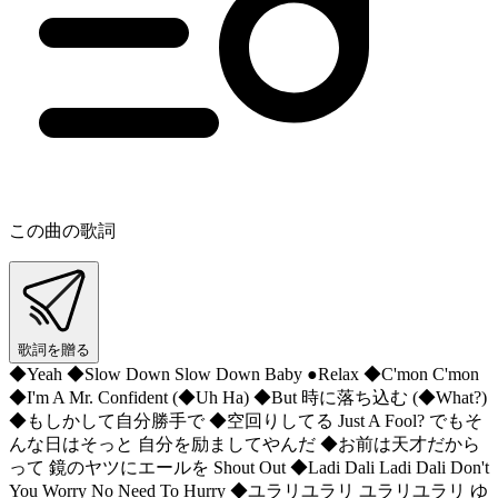
この曲の歌詞
歌詞を贈る
◆Yeah ◆Slow Down Slow Down Baby ●Relax ◆C'mon C'mon
◆I'm A Mr. Confident (◆Uh Ha) ◆But 時に落ち込む (◆What?)
◆もしかして自分勝手で ◆空回りしてる Just A Fool? でもそ
んな日はそっと 自分を励ましてやんだ ◆お前は天才だから
って 鏡のヤツにエールを Shout Out ◆Ladi Dali Ladi Dali Don't
You Worry No Need To Hurry ◆ユラリユラリ ユラリユラリ ゆ