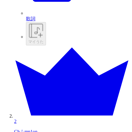
歌詞
マイうた
2
Ch△mp1on