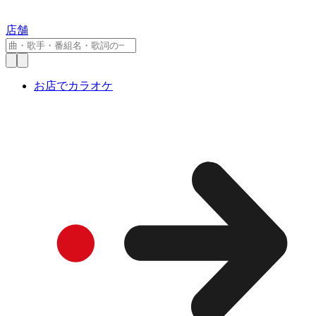
店舗
お店でカラオケ