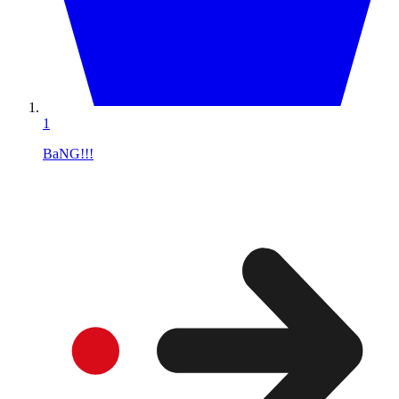
1
BaNG!!!