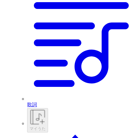
歌詞
マイうた