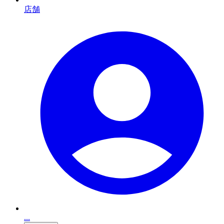
店舗
...