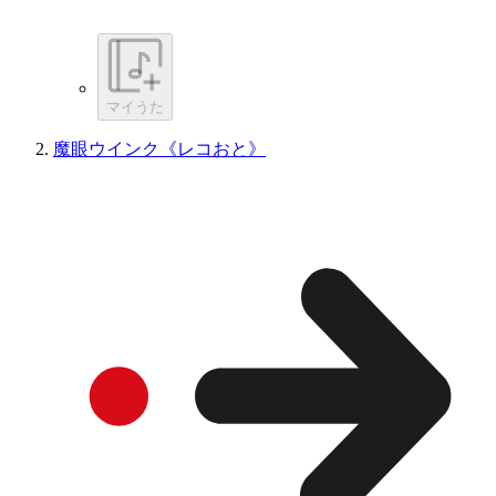
マイうた
魔眼ウインク《レコおと》