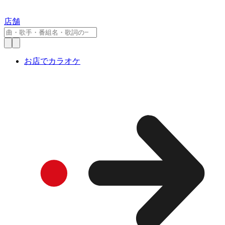
店舗
お店でカラオケ