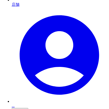
店舗
...