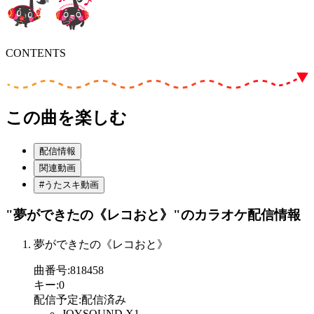
CONTENTS
この曲を楽しむ
配信情報
関連動画
#うたスキ動画
"夢ができたの《レコおと》"
のカラオケ配信情報
夢ができたの《レコおと》
曲番号
:
818458
キー
:
0
配信予定
:
配信済み
JOYSOUND X1