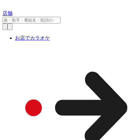
店舗
お店でカラオケ