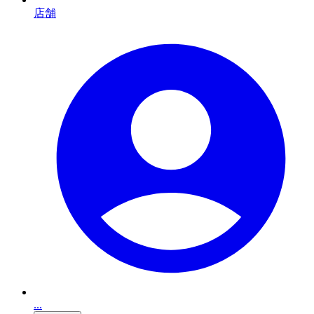
店舗
...