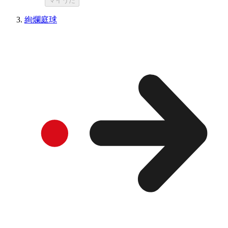
マイうた
絢爛庭球