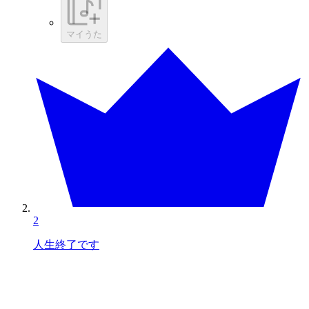
マイうた
2
人生終了です