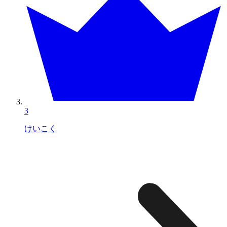
3
けいこく