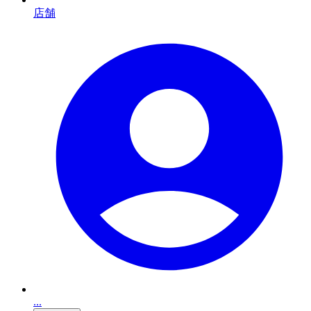
店舗
...