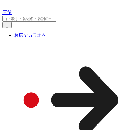
店舗
お店でカラオケ